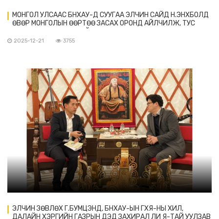
МОНГОЛ УЛСААС БНХАУ-Д СУУГАА ЭЛЧИН САЙД Н.ЭНХБОЛД
ӨВӨР МОНГОЛЫН ӨӨРТӨӨ ЗАСАХ ОРОНД АЙЛЧИЛЖ, ТУС
ӨЗО-Ы УДИРДЛАГАТАЙ УУЛЗАВ
2025-12-21
3755
ЭЛЧИН ЗӨВЛӨХ Г.БУМЦЭНД, БНХАУ-ЫН ГХЯ-НЫ ХИЛ,
ДАЛАЙН ХЭРГИЙН ГАЗРЫН ДЭД ЗАХИРАЛ ЛИ Я-ТАЙ УУЛЗАВ