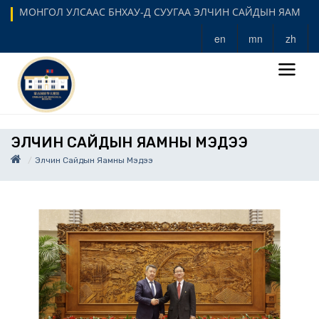
МОНГОЛ УЛСААС БНХАУ-Д СУУГАА ЭЛЧИН САЙДЫН ЯАМ
en
mn
zh
ЭЛЧИН САЙДЫН ЯАМНЫ МЭДЭЭ
Элчин Сайдын Яамны Мэдээ