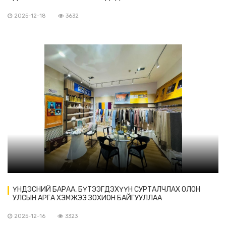
2025-12-18
3632
ҮНДЭСНИЙ БАРАА, БҮТЭЭГДЭХҮҮН СУРТАЛЧЛАХ ОЛОН
УЛСЫН АРГА ХЭМЖЭЭ ЗОХИОН БАЙГУУЛЛАА
2025-12-16
3323