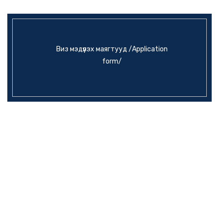
Виз мэдүүлэх маягтууд /Application
form/