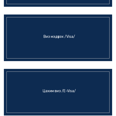
Виз мэдүүлэх /Visa/
Цахим виз /E-Visa/