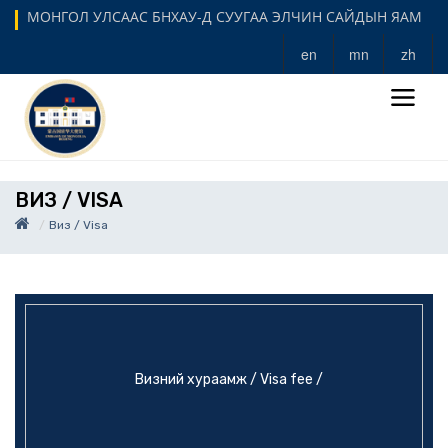
МОНГОЛ УЛСААС БНХАУ-Д СУУГАА ЭЛЧИН САЙДЫН ЯАМ
en
mn
zh
ВИЗ / VISA
Виз / Visa
Визний хураамж / Visa fee /