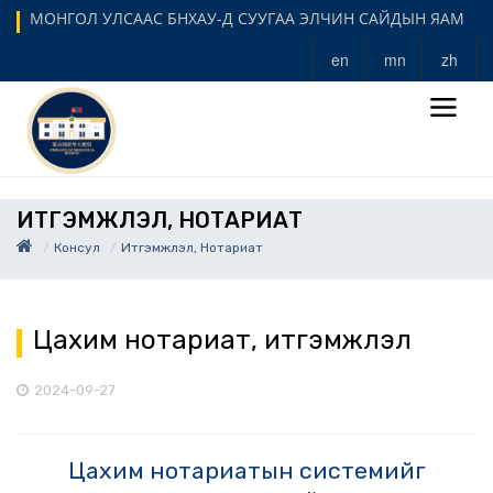
МОНГОЛ УЛСААС БНХАУ-Д СУУГАА ЭЛЧИН САЙДЫН ЯАМ
en
mn
zh
ИТГЭМЖЛЭЛ, НОТАРИАТ
Консул
Итгэмжлэл, Нотариат
Цахим нотариат, итгэмжлэл
2024-09-27
Цахим нотариатын системийг