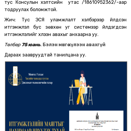
тус Консулын хэлтсийн утас
/18610952362/-
аар
тодруулах боломжтой.
Жич: Тус ЭСЯ уламжлалт хэлбэрээр үйлдсэн
итгэмжлэл бус зөвхөн уг системээр үйлдэгдсэн
итгэмжлэлийг хүлээн авахыг анхаарна уу.
Төлбөр
75 юань
.
Бэлэн мөнгө хүлээн авахгүй
Дараах заавруудтай танилцана уу.