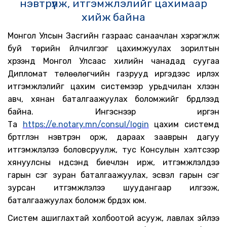
нэвтрүүлж, итгэмжлэлийг цахимаар
х
ийж
байна
Монгол Улсын Засгийн газраас санаачлан хэрэгжүүлж
буй төрийн үйлчилгээг цахимжуулах зорилтын
хүрээнд Монгол Улсаас хилийн чанадад суугаа
Дипломат төлөөлөгчийн газрууд иргэдээс ирүүлэх
итгэмжлэлийг цахим системээр урьдчилан хүлээн
авч, хянан баталгаажуулах боломжийг бүрдүүлээд
байна. Ингэснээр иргэн
Та
https://e.notary.mn/consul/login
цахим системд
бүртгүүлэн нэвтрэн орж, дараах зааврын дагуу
итгэмжлэлээ боловсруулж, тус Консулын хэлтсээр
хянуулсны үндсэнд биечлэн ирж, итгэмжлэлдээ
гарын үсэг зуран баталгаажуулах, эсвэл гарын үсэг
зурсан итгэмжлэлээ шуудангаар илгээж,
баталгаажуулах боломж бүрдэх юм.
Систем ашиглахтай холбоотой асууж, лавлах зүйлээ