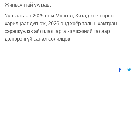
Жиньсунтай уулзав.
Уулзалтаар 2025 оны Монгол, Хятад хоёр орны
харилцааг дүгнэж, 2026 онд хоёр талын хамтран
хэрэгжүүлэх айлчлал, арга хэмжээний талаар
дэлгэрэнгүй санал солилцов.