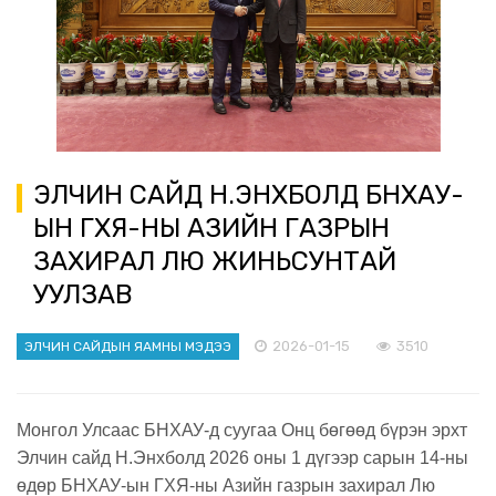
ЭЛЧИН САЙД Н.ЭНХБОЛД БНХАУ-
ЫН ГХЯ-НЫ АЗИЙН ГАЗРЫН
ЗАХИРАЛ ЛЮ ЖИНЬСУНТАЙ
УУЛЗАВ
2026-01-15
3510
ЭЛЧИН САЙДЫН ЯАМНЫ МЭДЭЭ
Монгол Улсаас БНХАУ-д суугаа Онц бөгөөд бүрэн эрхт
Элчин сайд Н.Энхболд 2026 оны 1 дүгээр сарын 14-ны
өдөр БНХАУ-ын ГХЯ-ны Азийн газрын захирал Лю