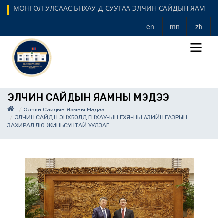
МОНГОЛ УЛСААС БНХАУ-Д СУУГАА ЭЛЧИН САЙДЫН ЯАМ
en
mn
zh
ЭЛЧИН САЙДЫН ЯАМНЫ МЭДЭЭ
Элчин Сайдын Яамны Мэдээ
ЭЛЧИН САЙД Н.ЭНХБОЛД БНХАУ-ЫН ГХЯ-НЫ АЗИЙН ГАЗРЫН
ЗАХИРАЛ ЛЮ ЖИНЬСУНТАЙ УУЛЗАВ