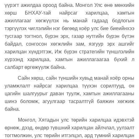
үүрэгт ажилдаа ороод байна.
Монгол Улс өнө мөнхийн
хөрш БНХАУ-тай найрсаг харилцаа, хамтын
ажиллагааг хөгжүүлэх нь манай гадаад бодлогын
тэргүүлэх чиглэлийн нэг бөгөөд хоёр улс бие биеийнхээ
тусгаар тогтнол, бүрэн эрх, газар нутгийн бүрэн бүтэн
байдал, сонгосон хөгжлийн зам, язгуур эрх ашгийг
харилцан хүндэтгэж, Иж бүрэн стратегийн түншлэлийн
хүрээнд харилцаа, хамтын ажиллагаагаа бүхий л
салбарт өргөжүүлж байна.
Сайн хөрш, сайн түншийн хувьд манай хоёр орны
уламжлалт найрсаг харилцаа түүхэн сорилтууд, он
цагийн шалгуурыг даван туулж, хамтын ажиллагааны
шинэ боломж, агуулгаар тасралтгүй баяжин хөгжиж
байна.
Монгол, Хятадын улс төрийн харилцаа идэвхтэй
өрнөж, дээд, өндөр түвшний харилцан айлчлал, уулзалт
тогтмолжин, улс төрийн итгэлцэл, ард түмний харилцан