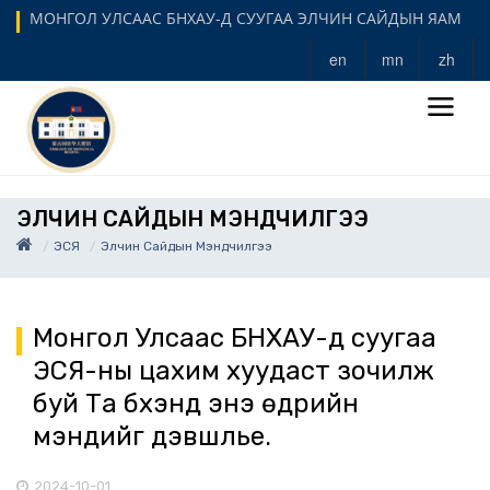
МОНГОЛ УЛСААС БНХАУ-Д СУУГАА ЭЛЧИН САЙДЫН ЯАМ
en
mn
zh
ЭЛЧИН САЙДЫН МЭНДЧИЛГЭЭ
ЭСЯ
Элчин Сайдын Мэндчилгээ
Монгол Улсаас БНХАУ-д суугаа
ЭСЯ-ны цахим хуудаст зочилж
буй Та бүхэнд энэ өдрийн
мэндийг дэвшүүлье.
2024-10-01