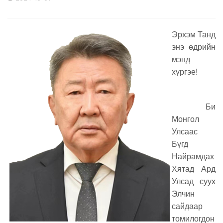
Эрхэм Танд
энэ өдрийн
мэнд
хүргэе!
Би
Монгол
Улсаас
Бүгд
Найрамдах
Хятад Ард
Улсад суух
Элчин
сайдаар
томилогдон