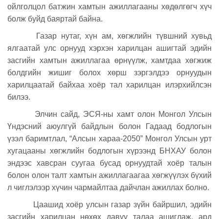
ойлголцол батжин хамтын ажиллагааны хөдөлгөгч хүч
болж буйд баяртай байна.
Газар нутаг, хүн ам, хөгжлийн түвшний хувьд
ялгаатай улс орнууд хэрхэн харилцан ашигтай эдийн
засгийн хамтын ажиллагаа өрнүүлж, хамтдаа хөгжиж
болдгийн жишиг болох хөрш зэргэлдээ орнуудын
харилцаатай байхаа хоёр тал харилцан илэрхийлсэн
билээ.
Элчин сайд, ЭСЯ-ны хамт олон Монгол Улсын
Үндэсний аюулгүй байдлын болон Гадаад бодлогын
үзэл баримтлал, “Алсын хараа-2050” Монгол Улсын урт
хугацааны хөгжлийн бодлогын хүрээнд БНХАУ болон
эндээс хавсран суугаа бусад орнуудтай хоёр талын
болон олон талт хамтын ажиллагаагаа хөгжүүлэх бүхий
л чиглэлээр хүчин чармайлтаа дайчлан ажиллах болно.
Цаашид хоёр улсын газар зүйн байршил, эдийн
засгийн харилцан нөхөх давуу талаа ашиглаж, ард