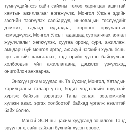
түмнүүдийнхээ сайн сайхны төлөө харилцан ашигтай
хамтын ажиллагааг өргөжүүлж, Монгол Улсын эдийн
засгийн тэргүүлэх салбарууд, инновацын төслүүдийг
дэмжих, гадаад худалдаа, хөрөнгө оруулалтыг
нэмэгдүүлэх, Монгол Улсыг гадаадад сурталчлах, аялал
жуулчлалыг хөгжүүлэх, суугаа оронд сурч, ажиллаж,
амьдарч буй монгол иргэд, аж ахуй нэгжийн хууль ёсны
эрх ашгийг хамгаалах, тэдгээрийн үүсгэн байгуулсан
холбоодын үйл ажиллагаанд дэмжлэг үзүүлэхэд
онцгойлон анхаарна.
Энэхүү цахим хуудас нь Та бүхэнд Монгол, Хятадын
харилцааны талаар үнэн, бодит мэдээллийг шуурхай
хүргэж байхын зэрэгцээ Таны санал, зөвлөмжийг
хүлээн авах, эргэх холбоотой байхад үргэлж нээлттэй
байх болно.
Манай ЭСЯ-ны цахим хуудсанд зочилсон Танд
эрүүл энх, сайн сайхан бүхнийг хүсэн ерөөе.