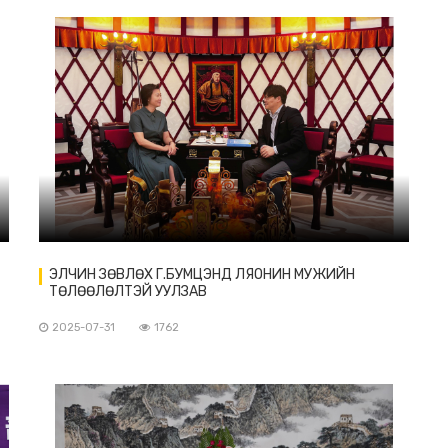
ЭЛЧИН ЗӨВЛӨХ Г.БУМЦЭНД ЛЯОНИН МУЖИЙН
ТӨЛӨӨЛӨЛТЭЙ УУЛЗАВ
2025-07-31
1762