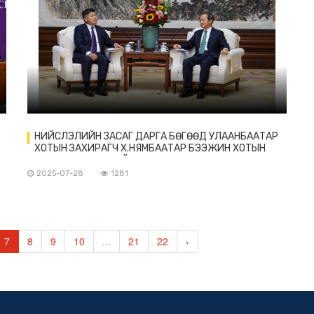
НИЙСЛЭЛИЙН ЗАСАГ ДАРГА БӨГӨӨД УЛААНБААТАР
ХОТЫН ЗАХИРАГЧ Х.НЯМБААТАР БЭЭЖИН ХОТЫН
ДАРГА ИНЬ ЮН-ТАЙ УУЛЗАВ
2025-07-28
1281
7
8
9
10
...
21
22
›