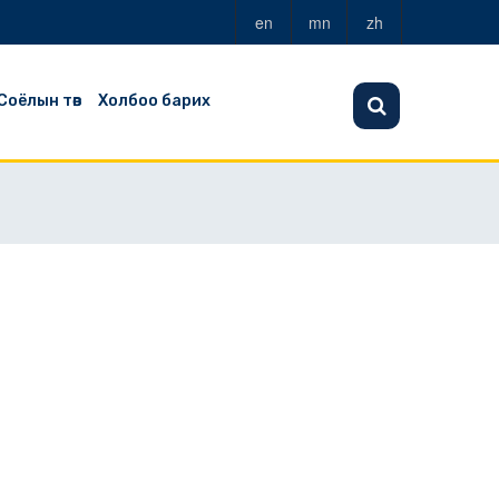
en
mn
zh
Соёлын төв
Холбоо барих