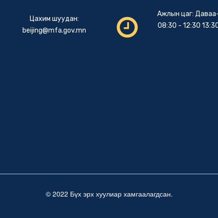
Ажлын цаг: Даваа
Цахим шуудан:
08:30 - 12:30 13:30
beijing@mfa.gov.mn
© 2022 Бүх эрх хуулиар хамгаалагдсан.