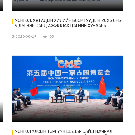
МОНГОЛ, ХЯТАДЫН ХИЛИЙН БООМТУУДЫН 2025 ОНЫ
9 ДҮГЭЭР САРД АЖИЛЛАХ ЦАГИЙН ХУВААРЬ
2025-08-29
1854
МОНГОЛ УЛСЫН ТЭРГҮҮН ШАДАР САЙД Н.УЧРАЛ