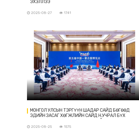
ЭХЭЛЛЭЭ
2025-08-27
1741
МОНГОЛ УЛСЫН ТЭРГҮҮН ШАДАР САЙД БӨГӨӨД
ЭДИЙН ЗАСАГ ХӨГЖЛИЙН САЙД Н.УЧРАЛ БҮХ
ХЯТАДЫН АРДЫН ТӨЛӨӨЛӨГЧДИЙН ИХ ХУРЛЫН
БАЙНГЫН ХОРООНЫ ДЭД ДАРГА ЦАЙ ДАФЭН-ТЭЙ
2025-08-25
1575
УУЛЗАВ