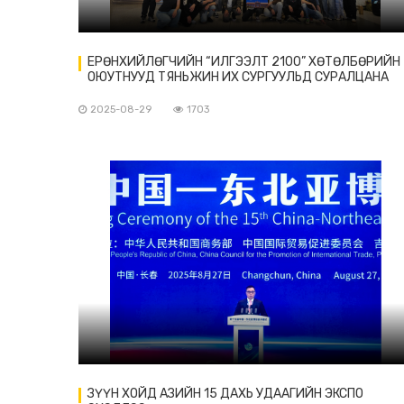
ЕРӨНХИЙЛӨГЧИЙН “ИЛГЭЭЛТ 2100” ХӨТӨЛБӨРИЙН
ОЮУТНУУД ТЯНЬЖИН ИХ СУРГУУЛЬД СУРАЛЦАНА
2025-08-29
1703
ЗҮҮН ХОЙД АЗИЙН 15 ДАХЬ УДААГИЙН ЭКСПО