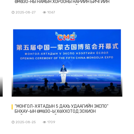
ӨМӨЗО-НЫ НАМЫН ХОРООНЫ НАРИЙН БИЧГИЙН
ДАРГА, АРДЫН ИХ ХУРЛЫН БАЙНГЫН ХОРООНЫ
ДАРГА СҮН ШАОЧӨН-ТЭЙ УУЛЗАВ
2025-08-27
1067
“МОНГОЛ-ХЯТАДЫН 5 ДАХЬ УДААГИЙН ЭКСПО”
БНХАУ-ЫН ӨМӨЗО-Ы ХӨХХОТОД ЗОХИОН
БАЙГУУЛАГДАЖ БАЙНА
2025-08-25
1709