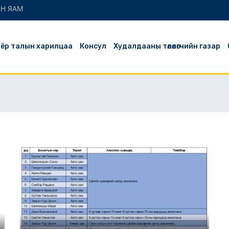
ЫН ЯАМ
ёр талын харилцаа
Консул
Худалдааны төлөөлөгчийн газар