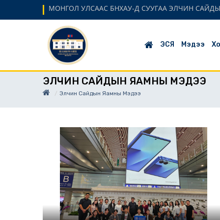
МОНГОЛ УЛСААС БНХАУ-Д СУУГАА ЭЛЧИН САЙД
ЭСЯ
Мэдээ
Хо
ЭЛЧИН САЙДЫН ЯАМНЫ МЭДЭЭ
Элчин Сайдын Яамны Мэдээ