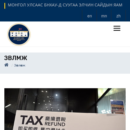
МОНГОЛ УЛСААС БНХАУ-Д СУУГАА ЭЛЧИН САЙДЫН ЯАМ
en
mn
zh
ЗӨВЛӨМЖ
Зөвлөмж