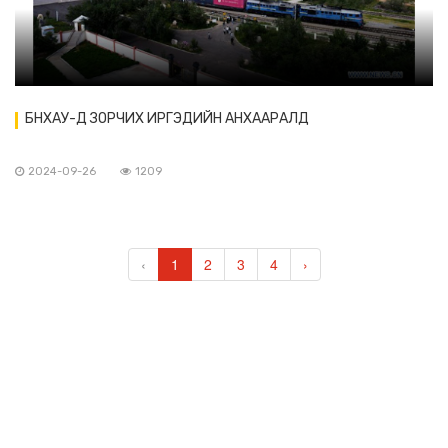
БНХАУ-Д ЗОРЧИХ ИРГЭДИЙН АНХААРАЛД
2024-09-26
1209
‹
1
2
3
4
›