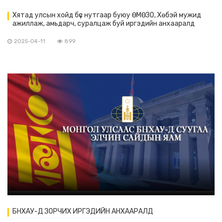
Хятад улсын хойд бүс нутгаар буюу ӨМӨЗО, Хөбэй мужид
ажиллаж, амьдарч, суралцаж буй иргэдийн анхааралд
2025-04-11
899
БНХАУ-Д ЗОРЧИХ ИРГЭДИЙН АНХААРАЛД