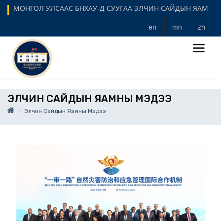
МОНГОЛ УЛСААС БНХАУ-Д СУУГАА ЭЛЧИН САЙДЫН ЯАМ
en
mn
zh
ЭЛЧИН САЙДЫН ЯАМНЫ МЭДЭЭ
Элчин Сайдын Яамны Мэдээ