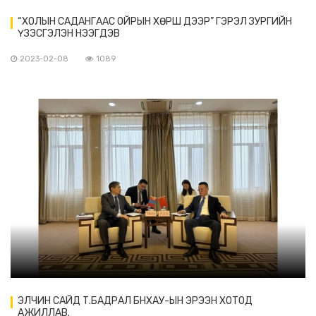
“ХОЛЫН САДАНГААС ОЙРЫН ХӨРШ ДЭЭР” ГЭРЭЛ ЗУРГИЙН
ҮЗЭСГЭЛЭН НЭЭГДЭВ
2023-02-08
1089
ЭЛЧИН САЙД Т.БАДРАЛ БНХАУ-ЫН ЭРЭЭН ХОТОД
АЖИЛЛАВ.