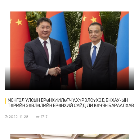
МОНГОЛ УЛСЫН ЕРӨНХИЙЛӨГЧ У.ХҮРЭЛСҮХЭД БНХАУ-ЫН
ТӨРИЙН ЗӨВЛӨЛИЙН ЕРӨНХИЙ САЙД ЛИ КӨЧЯН БАРААЛХАВ
2022-11-28
1717