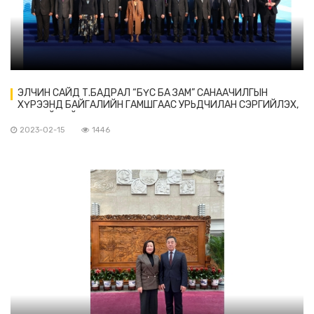
ЭЛЧИН САЙД Т.БАДРАЛ “БҮС БА ЗАМ” САНААЧИЛГЫН
ХҮРЭЭНД БАЙГАЛИЙН ГАМШГААС УРЬДЧИЛАН СЭРГИЙЛЭХ,
ОНЦГОЙ БАЙДЛЫН УДИРДЛАГЫН ОЛОН УЛСЫН ХАМТЫН
АЖИЛЛАГААНЫ МЕХАНИЗМЫН АНХДУГААР ХУРАЛД
2023-02-15
1446
ОРОЛЦОВ