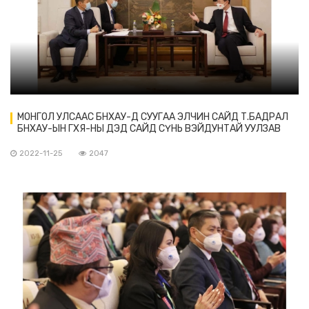
МОНГОЛ УЛСААС БНХАУ-Д СУУГАА ЭЛЧИН САЙД Т.БАДРАЛ
БНХАУ-ЫН ГХЯ-НЫ ДЭД САЙД СҮНЬ ВЭЙДУНТАЙ УУЛЗАВ
2022-11-25
2047