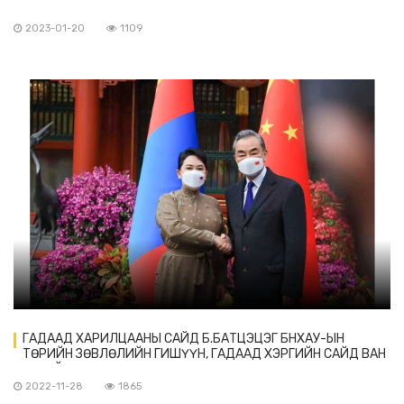
2023-01-20
1109
ГАДААД ХАРИЛЦААНЫ САЙД Б.БАТЦЭЦЭГ БНХАУ-ЫН
ТӨРИЙН ЗӨВЛӨЛИЙН ГИШҮҮН, ГАДААД ХЭРГИЙН САЙД ВАН
И-ТЭЙ УУЛЗАВ
2022-11-28
1865