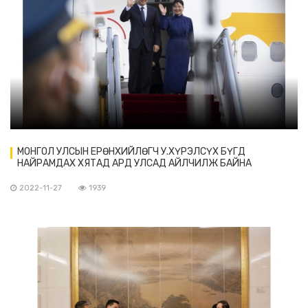
МОНГОЛ УЛСЫН ЕРӨНХИЙЛӨГЧ У.ХҮРЭЛСҮХ БҮГД
НАЙРАМДАХ ХЯТАД АРД УЛСАД АЙЛЧИЛЖ БАЙНА
2022-11-27
1939