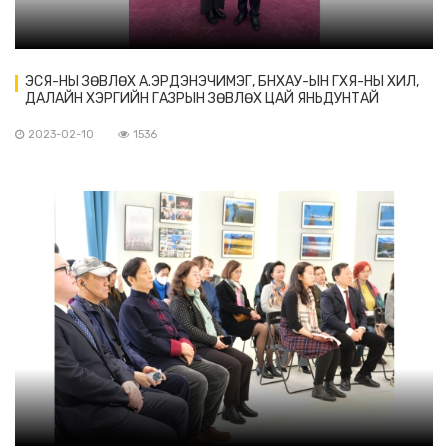
ЭСЯ-НЫ ЗӨВЛӨХ А.ЭРДЭНЭЧИМЭГ, БНХАУ-ЫН ГХЯ-НЫ ХИЛ,
ДАЛАЙН ХЭРГИЙН ГАЗРЫН ЗӨВЛӨХ ЦАЙ ЯНЬДУНТАЙ
УУЛЗАВ
2023-02-10
1536