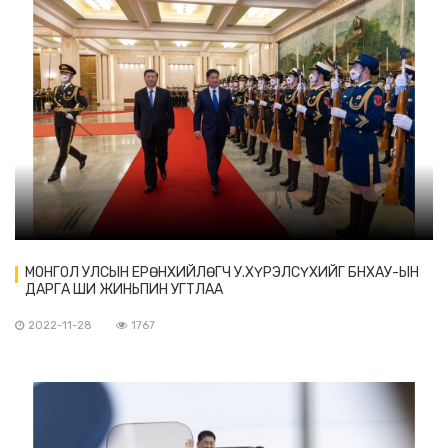
МОНГОЛ УЛСЫН ЕРӨНХИЙЛӨГЧ У.ХҮРЭЛСҮХИЙГ БНХАУ-ЫН
ДАРГА ШИ ЖИНЬПИН УГТЛАА
2022-11-28
1767