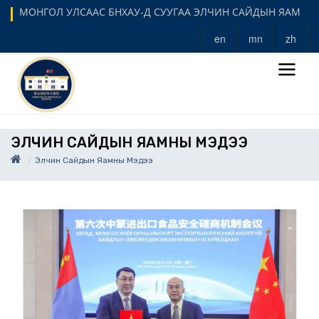
МОНГОЛ УЛСААС БНХАУ-Д СУУГАА ЭЛЧИН САЙДЫН ЯАМ
en
mn
zh
ЭЛЧИН САЙДЫН ЯАМНЫ МЭДЭЭ
Элчин Сайдын Яамны Мэдээ