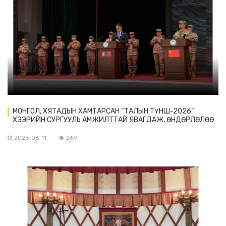
МОНГОЛ, ХЯТАДЫН ХАМТАРСАН “ТАЛЫН ТҮНШ-2026”
ХЭЭРИЙН СУРГУУЛЬ АМЖИЛТТАЙ ЯВАГДАЖ, ӨНДӨРЛӨЛӨӨ
2026-06-11
269