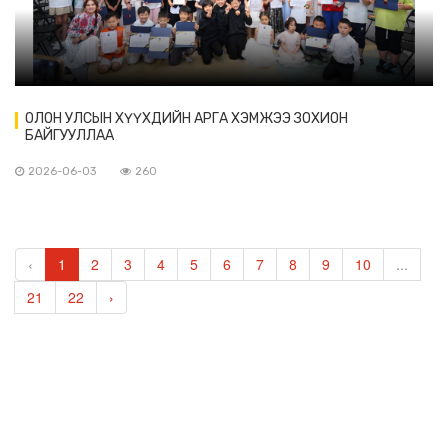
ОЛОН УЛСЫН ХҮҮХДИЙН АРГА ХЭМЖЭЭ ЗОХИОН
БАЙГУУЛЛАА
2026-06-03
260
‹
1
2
3
4
5
6
7
8
9
10
...
21
22
›