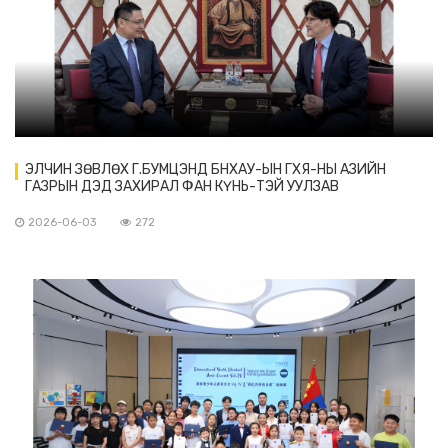
ЭЛЧИН ЗӨВЛӨХ Г.БУМЦЭНД БНХАУ-ЫН ГХЯ-НЫ АЗИЙН
ГАЗРЫН ДЭД ЗАХИРАЛ ФАН КҮНЬ-ТЭЙ УУЛЗАВ
2026-06-03
272