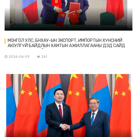
МОНГОЛ УЛС, БНХАУ-ЫН ЭКСПОРТ, ИМПОРТЫН ХҮНСНИЙ
АЮУЛГҮЙ БАЙДЛЫН ХАМТЫН АЖИЛЛАГААНЫ ДЭД САЙД
НАРЫН ТҮВШНИЙ VI ХУРАЛДААН БОЛОВ
2026-06-29
261