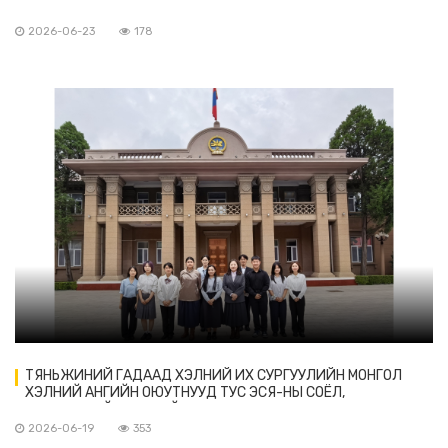
2026-06-23
178
ТЯНЬЖИНИЙ ГАДААД ХЭЛНИЙ ИХ СУРГУУЛИЙН МОНГОЛ
ХЭЛНИЙ АНГИЙН ОЮУТНУУД ТУС ЭСЯ-НЫ СОЁЛ,
МЭДЭЭЛЛИЙН ТӨВТЭЙ ТАНИЛЦАВ
2026-06-19
353