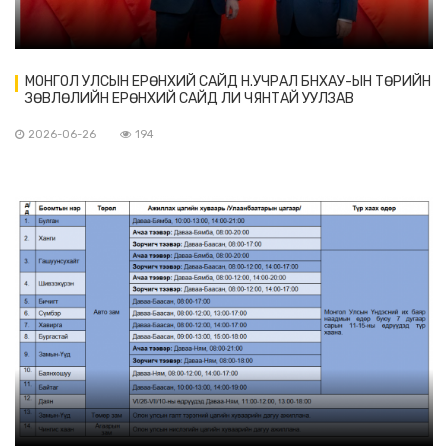
МОНГОЛ УЛСЫН ЕРӨНХИЙ САЙД Н.УЧРАЛ БНХАУ-ЫН ТӨРИЙН
ЗӨВЛӨЛИЙН ЕРӨНХИЙ САЙД ЛИ ЧЯНТАЙ УУЛЗАВ
2026-06-26
194