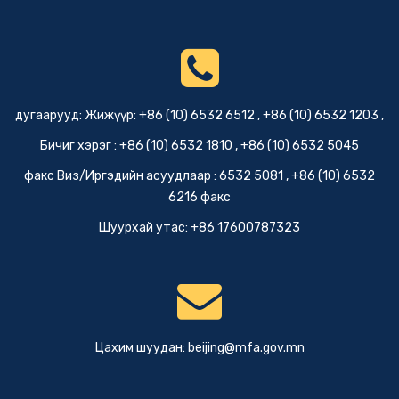
“ТАЛЫН ТҮНШ-2026” ХЭЭРИЙН
СУРГУУЛЬ АМЖИЛТТАЙ
2 сарын өмнө
ЯВАГДАЖ, ӨНДӨРЛӨЛӨӨ
Элчин сайдын яамны мэдээ
ЭЛЧИН ЗӨВЛӨХ Г.БУМЦЭНД
БНХАУ-ЫН ГХЯ-НЫ АЗИЙН
дугаарууд: Жижүүр: +86 (10) 6532 6512 , +86 (10) 6532 1203 ,
ГАЗРЫН ДЭД ЗАХИРАЛ ФАН
2 сарын өмнө
КҮНЬ-ТЭЙ УУЛЗАВ
Бичиг хэрэг : +86 (10) 6532 1810 , +86 (10) 6532 5045
Элчин сайдын яамны мэдээ
факс Виз/Иргэдийн асуудлаар : 6532 5081 , +86 (10) 6532
ОЛОН УЛСЫН ХҮҮХДИЙН АРГА
6216 факс
ХЭМЖЭЭ ЗОХИОН БАЙГУУЛЛАА
2 сарын өмнө
Шуурхай утас: +86 17600787323
Элчин сайдын яамны мэдээ
МОНГОЛ, ХЯТАДЫН ХИЛИЙН
БООМТУУДЫН 2026 ОНЫ 6
ДУГААР САРД АЖИЛЛАХ
2 сарын өмнө
ЦАГИЙН ХУВААРЬ
Цахим шуудан:
beijing@mfa.gov.mn
Элчин сайдын яамны мэдээ