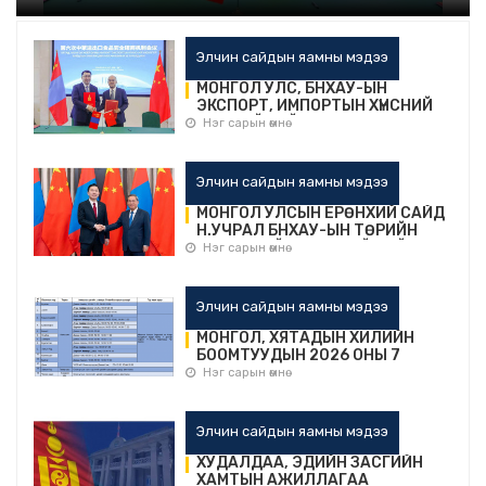
Элчин сайдын яамны мэдээ
МОНГОЛ УЛС, БНХАУ-ЫН
ЭКСПОРТ, ИМПОРТЫН ХҮНСНИЙ
АЮУЛГҮЙ БАЙДЛЫН ХАМТЫН
Нэг сарын өмнө
АЖИЛЛАГААНЫ ДЭД САЙД
НАРЫН ТҮВШНИЙ VI ХУРАЛДААН
БОЛОВ
Элчин сайдын яамны мэдээ
МОНГОЛ УЛСЫН ЕРӨНХИЙ САЙД
Н.УЧРАЛ БНХАУ-ЫН ТӨРИЙН
ЗӨВЛӨЛИЙН ЕРӨНХИЙ САЙД ЛИ
Нэг сарын өмнө
ЧЯНТАЙ УУЛЗАВ
Элчин сайдын яамны мэдээ
МОНГОЛ, ХЯТАДЫН ХИЛИЙН
БООМТУУДЫН 2026 ОНЫ 7
ДУГААР САРД АЖИЛЛАХ
Нэг сарын өмнө
ЦАГИЙН ХУВААРЬ
Элчин сайдын яамны мэдээ
ХУДАЛДАА, ЭДИЙН ЗАСГИЙН
ХАМТЫН АЖИЛЛАГАА