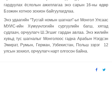
гардуулах ёслолын ажиллагаа энэ сарын 16-ны өдөр
Бээжин хотноо зохион байгуулагдлаа.
Энэ удаагийн “Тусгай номын шагнал”-ыг Монгол Улсаас
МУИС-ийн Хүмүүнлэгийн сургуулийн багш, хятад
судлаач, орчуулагч Ш.Эгшиг гардан авлаа. Энэ жилийн
хувьд тус шагналыг Монголоос гадна Арабын Нэгдсэн
Эмират, Румын, Герман, Узбекистан, Польш зэрэг 12
улсын зохиол, орчуулагч нарт олгосон байна.