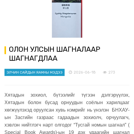
ОЛОН УЛСЫН ШАГНАЛААР
ШАГНАГДЛАА
2026-06-18
273
ЭЛЧИН САЙДЫН ЯАМНЫ МЭДЭЭ
Хятадын зохиол, бүтээлийг түгээн дэлгэрүүлэх,
Хятадын болон бусад орнуудын соёлын харилцааг
хөгжүүлэхэд оруулсан хувь нэмрийг нь үнэлэн БНХАУ-
ын Засгийн газраас гадаадын зохиолч, орчуулагч,
хэвлэн нийтлэгч нарт олгодог “Тусгай номын шагнал” (
Special Book Awards)-ын 19 дэх удаагийн шагнал