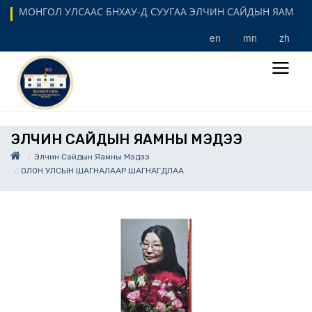
МОНГОЛ УЛСААС БНХАУ-Д СУУГАА ЭЛЧИН САЙДЫН ЯАМ
en
mn
zh
ЭЛЧИН САЙДЫН ЯАМНЫ МЭДЭЭ
Элчин Сайдын Яамны Мэдээ
ОЛОН УЛСЫН ШАГНАЛААР ШАГНАГДЛАА