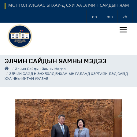
МОНГОЛ УЛСААС БНХАУ-Д СУУГАА ЭЛЧИН САЙДЫН ЯАМ
en
mn
zh
ЭЛЧИН САЙДЫН ЯАМНЫ МЭДЭЭ
Элчин Сайдын Яамны Мэдээ
ЭЛЧИН САЙД Н.ЭНХБОЛД БНХАУ-ЫН ГАДААД ХЭРГИЙН ДЭД САЙД
ХУА ЧҮНЬ-ИНТАЙ УУЛЗАВ