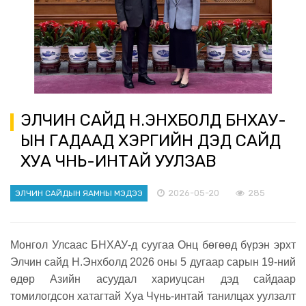
ЭЛЧИН САЙД Н.ЭНХБОЛД БНХАУ-
ЫН ГАДААД ХЭРГИЙН ДЭД САЙД
ХУА ЧҮНЬ-ИНТАЙ УУЛЗАВ
2026-05-20
285
ЭЛЧИН САЙДЫН ЯАМНЫ МЭДЭЭ
Монгол Улсаас БНХАУ-д суугаа Онц бөгөөд бүрэн эрхт
Элчин сайд Н.Энхболд 2026 оны 5 дугаар сарын 19-ний
өдөр Азийн асуудал хариуцсан дэд сайдаар
томилогдсон хатагтай Хуа Чүнь-интай танилцах уулзалт