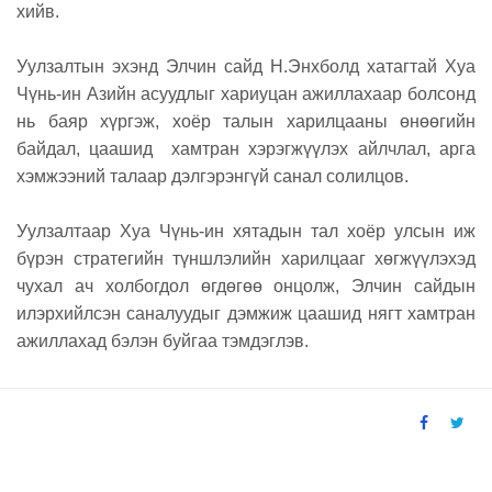
хийв.
Уулзалтын эхэнд Элчин сайд Н.Энхболд хатагтай Хуа
Чүнь-ин Азийн асуудлыг хариуцан ажиллахаар болсонд
нь баяр хүргэж, хоёр талын харилцааны өнөөгийн
байдал, цаашид хамтран хэрэгжүүлэх айлчлал, арга
хэмжээний талаар дэлгэрэнгүй санал солилцов.
Уулзалтаар Хуа Чүнь-ин хятадын тал хоёр улсын иж
бүрэн стратегийн түншлэлийн харилцааг хөгжүүлэхэд
чухал ач холбогдол өгдөгөө онцолж, Элчин сайдын
илэрхийлсэн саналуудыг дэмжиж цаашид нягт хамтран
ажиллахад бэлэн буйгаа тэмдэглэв.