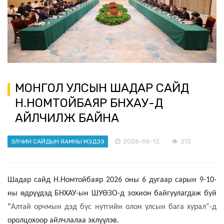
МОНГОЛ УЛСЫН ШАДАР САЙД
Н.НОМТОЙБАЯР БНХАУ-Д
АЙЛЧИЛЖ БАЙНА
2026-06-12
213
ЭЛЧИН САЙДЫН ЯАМНЫ МЭДЭЭ
Шадар сайд Н.Номтойбаяр 2026 оны 6 дугаар сарын 9-10-
ны өдрүүдэд БНХАУ-ын ШУӨЗО-д зохион байгуулагдаж буй
“
Алтай орчмын дэд бүс нутгийн олон улсын бага хурал”-д
оролцохоор айлчлалаа эхлүүлэв.