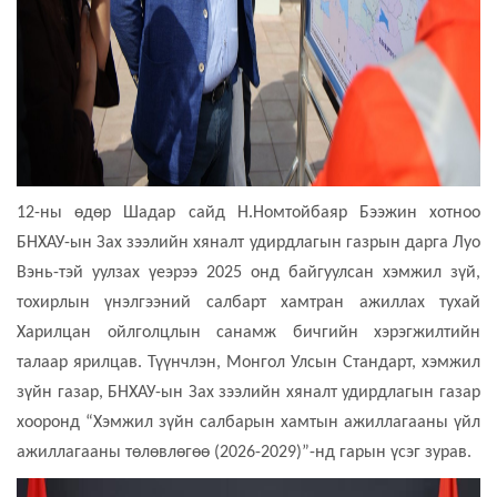
12-ны өдөр Шадар сайд Н.Номтойбаяр Бээжин хотноо
БНХАУ-ын Зах зээлийн хяналт удирдлагын газрын дарга Луо
Вэнь-тэй уулзах үеэрээ 2025 онд байгуулсан хэмжил зүй,
тохирлын үнэлгээний салбарт хамтран ажиллах тухай
Харилцан ойлголцлын санамж бичгийн хэрэгжилтийн
талаар ярилцав. Түүнчлэн, Монгол Улсын Стандарт, хэмжил
зүйн газар, БНХАУ-ын Зах зээлийн хяналт удирдлагын газар
хооронд “Хэмжил зүйн салбарын хамтын ажиллагааны үйл
ажиллагааны төлөвлөгөө (2026-2029)”-нд гарын үсэг зурав.