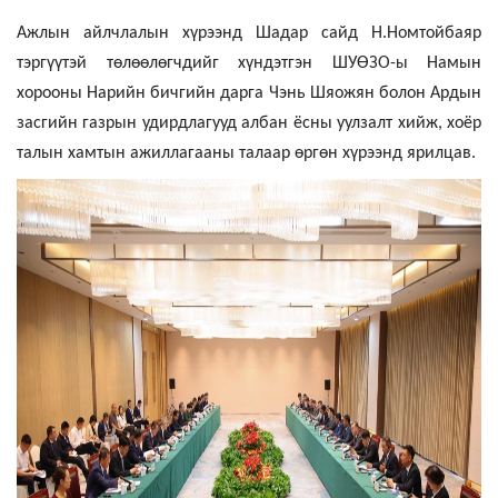
Ажлын айлчлалын хүрээнд Шадар сайд Н.Номтойбаяр
тэргүүтэй төлөөлөгчдийг хүндэтгэн ШУӨЗО-ы Намын
хорооны Нарийн бичгийн дарга Чэнь Шяожян болон Ардын
засгийн газрын удирдлагууд албан ёсны уулзалт хийж, хоёр
талын хамтын ажиллагааны талаар өргөн хүрээнд ярилцав.