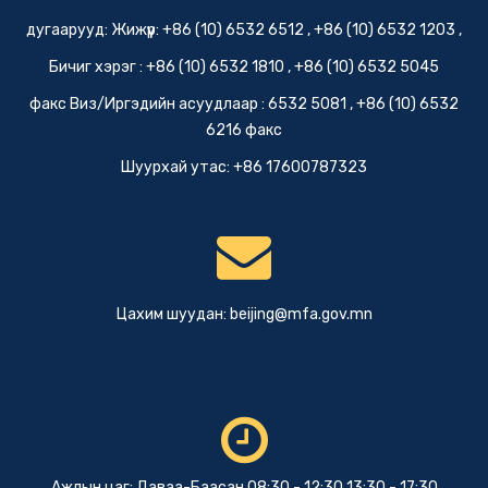
дугаарууд: Жижүүр: +86 (10) 6532 6512 , +86 (10) 6532 1203 ,
Бичиг хэрэг : +86 (10) 6532 1810 , +86 (10) 6532 5045
факс Виз/Иргэдийн асуудлаар : 6532 5081 , +86 (10) 6532
6216 факс
Шуурхай утас: +86 17600787323
Цахим шуудан:
beijing@mfa.gov.mn
Ажлын цаг: Даваа-Баасан 08:30 - 12:30 13:30 - 17:30