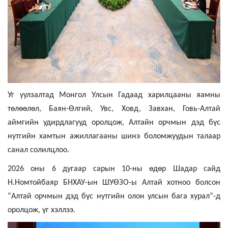
Уг уулзалтад Монгол Улсын Гадаад харилцааны яамны
төлөөлөл, Баян-Өлгий, Увс, Ховд, Завхан, Говь-Алтай
аймгийн удирдлагууд оролцож, Алтайн орчмын дэд бүс
нутгийн хамтын ажиллагааны шинэ боломжуудын талаар
санал солилцлоо.
2026 оны 6 дугаар сарын 10-ны өдөр Шадар сайд
Н.Номтойбаяр БНХАУ-ын ШУӨЗО-ы Алтай хотноо болсон
“Алтай орчмын дэд бүс нутгийн олон улсын бага хурал”-д
оролцож, үг хэллээ.