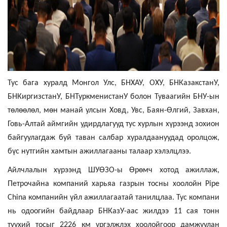
Тус бага хуралд Монгол Улс, БНХАУ, ОХУ, БНКазакстанУ,
БНКиргизстанУ, БНТуркменистанУ болон Туваагийн БНУ-ын
төлөөлөл, мөн манай улсын Ховд, Увс, Баян-Өлгий, Завхан,
Говь-Алтай аймгийн удирдлагууд тус хурлын хүрээнд зохион
байгуулагдаж буй таван салбар хуралдаануудад оролцож,
бүс нутгийн хамтын ажиллагааны талаар хэлэлцлээ.
Айлчлалын хүрээнд ШУӨЗО-ы Өрөмч хотод ажиллаж,
Петрочайна компаний харьяа газрын тосны хоолойн Pipe
China компанийн үйл ажиллагаатай танилцлаа. Тус компани
нь одоогийн байдлаар БНКазУ-аас жилдээ 11 сая тонн
түүхий тосыг 2226 км үргэлжлэх хоолойгоор дамжуулан