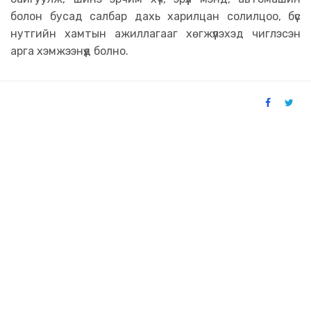
болон бусад салбар дахь харилцан солилцоо, бүс
нутгийн хамтын ажиллагааг хөгжүүлэхэд чиглэсэн
арга хэмжээнүүд болно.