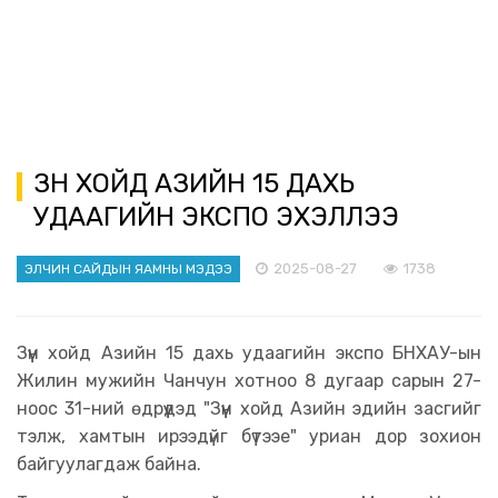
ЗҮҮН ХОЙД АЗИЙН 15 ДАХЬ
УДААГИЙН ЭКСПО ЭХЭЛЛЭЭ
2025-08-27
1738
ЭЛЧИН САЙДЫН ЯАМНЫ МЭДЭЭ
Зүүн хойд Азийн 15 дахь удаагийн экспо БНХАУ-ын
Жилин мужийн Чанчун хотноо 8 дугаар сарын 27-
ноос 31-ний өдрүүдэд "Зүүн хойд Азийн эдийн засгийг
тэлж, хамтын ирээдүйг бүтээе" уриан дор зохион
байгуулагдаж байна.