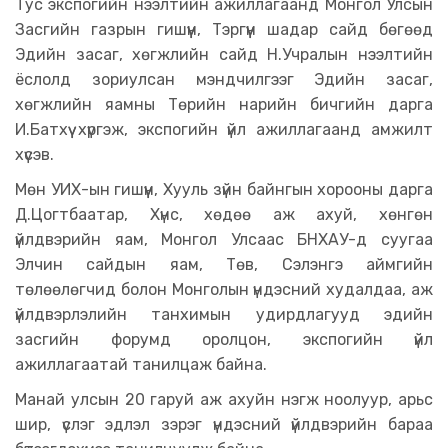
Тус экспогийн нээлтийн ажиллагаанд Монгол Улсын
Засгийн газрын гишүүн, Тэргүүн шадар сайд бөгөөд
Эдийн засаг, хөгжлийн сайд Н.Учралын нээлтийн
ёслолд зориулсан мэндчилгээг Эдийн засаг,
хөгжлийн яамны Төрийн нарийн бичгийн дарга
И.Батхүү хүргэж, экспогийн үйл ажиллагаанд амжилт
хүсэв.
Мөн УИХ-ын гишүүн, Хууль зүйн байнгын хорооны дарга
Д.Цогтбаатар, Хүнс, хөдөө аж ахуй, хөнгөн
үйлдвэрийн яам, Монгол Улсаас БНХАУ-д суугаа
Элчин сайдын яам, Төв, Сэлэнгэ аймгийн
төлөөлөгчид болон Монголын үндэсний худалдаа, аж
үйлдвэрлэлийн танхимын удирдлагууд эдийн
засгийн форумд оролцон, экспогийн үйл
ажиллагаатай танилцаж байна.
Манай улсын 20 гаруй аж ахуйн нэгж ноолуур, арьс
шир, үслэг эдлэл зэрэг үндэсний үйлдвэрийн бараа