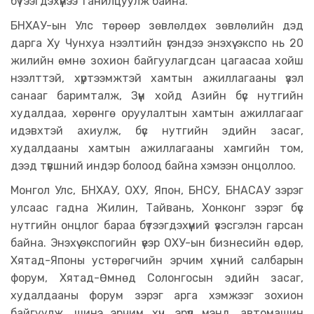
бүтээгдэхүүнээ танилцуулж байна.
БНХАУ-ын Улс төрөөр зөвлөлдөх зөвлөлийн дэд
дарга Ху Чунхуа нээлтийн үгэндээ энэхүү экспо нь 20
жилийн өмнө зохион байгуулагдсан цагаасаа хойш
нээлттэй, хүртээмжтэй хамтын ажиллагааны үзэл
санааг баримталж, Зүүн хойд Азийн бүс нутгийн
худалдаа, хөрөнгө оруулалтын хамтын ажиллагааг
идэвхтэй ахиулж, бүс нутгийн эдийн засаг,
худалдааны хамтын ажиллагааны хамгийн том,
дээд түвшний индэр болоод байна хэмээн онцоллоо.
Монгол Улс, БНХАУ, ОХУ, Япон, БНСУ, БНАСАУ зэрэг
улсаас гадна Жилин, Тайвань, Хонконг зэрэг бүс
нутгийн онцлог бараа бүтээгдэхүүний үзэсгэлэн гарсан
байна. Энэхүү экспогийн үеэр ОХУ-ын бизнесийн өдөр,
Хятад-Японы устөрөгчийн эрчим хүчний салбарын
форум, Хятад-Өмнөд Солонгосын эдийн засаг,
худалдааны форум зэрэг арга хэмжээг зохион
байгуулж, шинэ эрчим хүч, эрүүл мэнд, автомашин