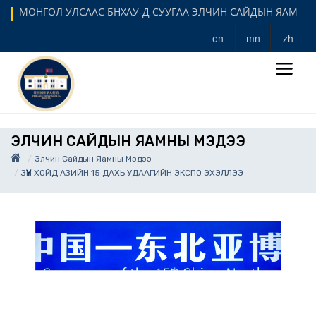
МОНГОЛ УЛСААС БНХАУ-Д СУУГАА ЭЛЧИН САЙДЫН ЯАМ
en
mn
zh
ЭЛЧИН САЙДЫН ЯАМНЫ МЭДЭЭ
Элчин Сайдын Яамны Мэдээ
ЗҮҮН ХОЙД АЗИЙН 15 ДАХЬ УДААГИЙН ЭКСПО ЭХЭЛЛЭЭ