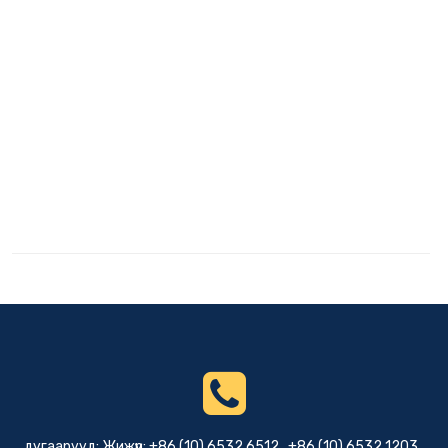
дугаарууд: Жижүүр: +86 (10) 6532 6512 , +86 (10) 6532 1203 ,