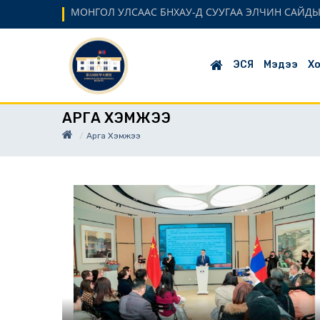
МОНГОЛ УЛСААС БНХАУ-Д СУУГАА ЭЛЧИН САЙД
ЭСЯ
Мэдээ
Хо
АРГА ХЭМЖЭЭ
Арга Хэмжээ