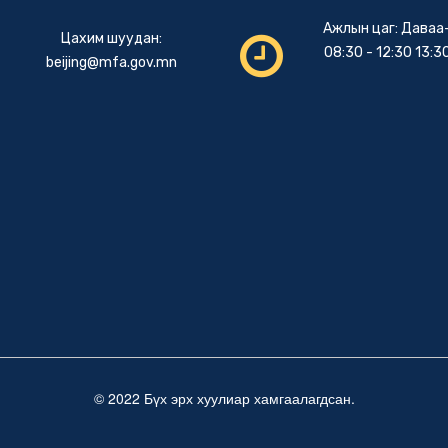
Ажлын цаг: Даваа
Цахим шуудан:
08:30 - 12:30 13:30
beijing@mfa.gov.mn
© 2022 Бүх эрх хуулиар хамгаалагдсан.