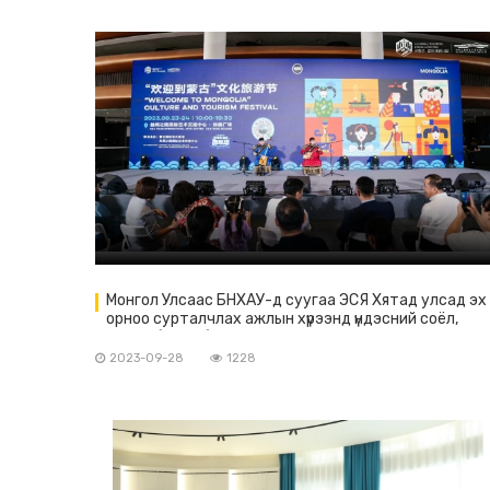
Монгол Улсаас БНХАУ-д суугаа ЭСЯ Хятад улсад эх
орноо сурталчлах ажлын хүрээнд үндэсний соёл,
урлаг, бараа бүтээгдэхүүнээ танилцуулах, аялал
жуулчлалыг татах цуврал арга хэмжээ болов.
2023-09-28
1228