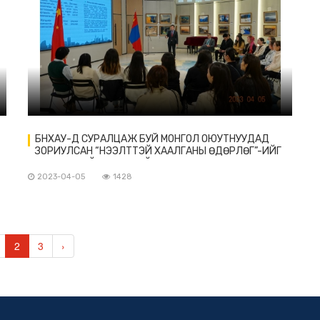
БНХАУ-Д СУРАЛЦАЖ БУЙ МОНГОЛ ОЮУТНУУДАД
ЗОРИУЛСАН “НЭЭЛТТЭЙ ХААЛГАНЫ ӨДӨРЛӨГ”-ИЙГ
ЗОХИОН БАЙГУУЛЖ БАЙНА
2023-04-05
1428
2
3
›