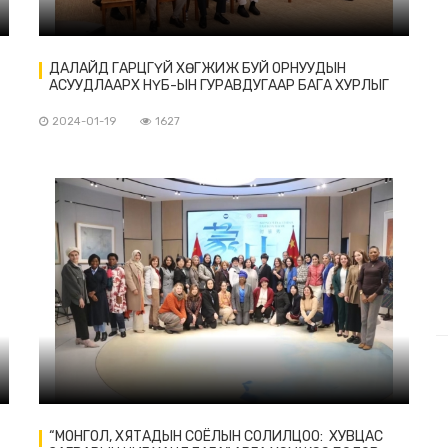
ДАЛАЙД ГАРЦГҮЙ ХӨГЖИЖ БУЙ ОРНУУДЫН
АСУУДЛААРХ НҮБ-ЫН ГУРАВДУГААР БАГА ХУРЛЫГ
УГТСАН УУЛЗАЛТЫГ БЭЭЖИН ХОТНОО ЗОХИОН
БАЙГУУЛАВ
2024-01-19
1627
“МОНГОЛ, ХЯТАДЫН СОЁЛЫН СОЛИЛЦОО: ХУВЦАС