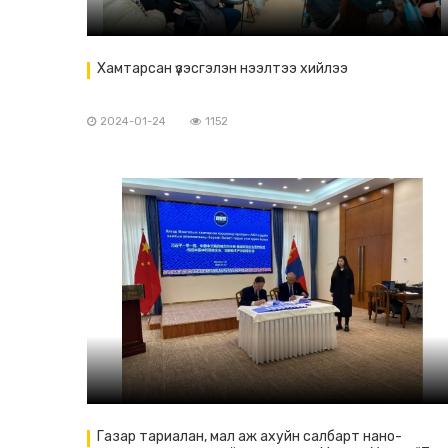
Хамтарсан үзэсгэлэн нээлтээ хийлээ
2024-01-24
1152
Газар тариалан, мал аж ахуйн салбарт нано-