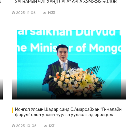
с
ЗАГВАРЫН ЧИГ ХАНДЛАГА” АРГА ХЭМЖЭЭ БОЛОВ
10
2023-11-06
1433
Монгол Улсын Шадар сайд С.Амарсайхан “Гималайн
форум” олон улсын чуулга уулзалтад оролцож
байна.
2023-10-06
1231