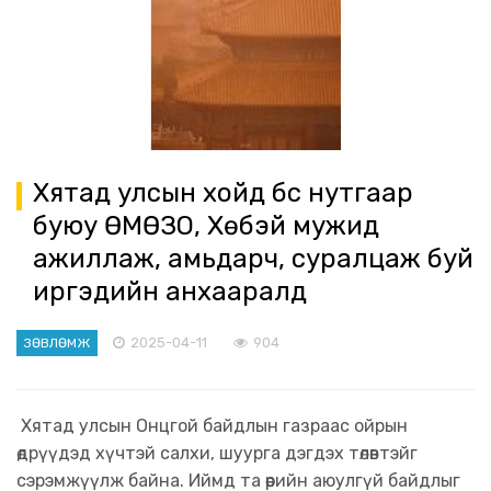
Хятад улсын хойд бүс нутгаар
буюу ӨМӨЗО, Хөбэй мужид
ажиллаж, амьдарч, суралцаж буй
иргэдийн анхааралд
2025-04-11
904
ЗӨВЛӨМЖ
Хятад улсын Онцгой байдлын газраас ойрын
өдрүүдэд хүчтэй салхи, шуурга дэгдэх төлөвтэйг
сэрэмжүүлж байна. Иймд та өөрийн аюулгүй байдлыг