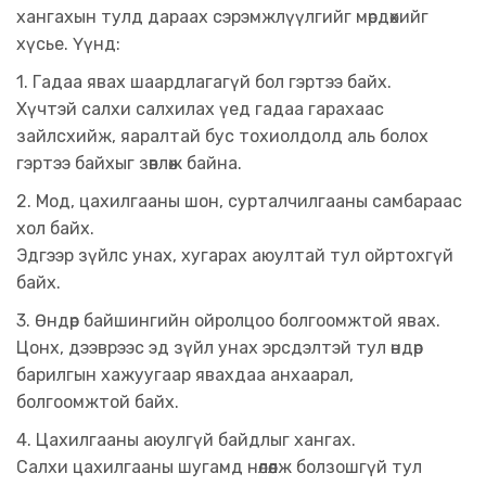
хангахын тулд дараах сэрэмжлүүлгийг мөрдөхийг
хүсье. Үүнд:
1. Гадаа явах шаардлагагүй бол гэртээ байх.
Хүчтэй салхи салхилах үед гадаа гарахаас
зайлсхийж, яаралтай бус тохиолдолд аль болох
гэртээ байхыг зөвлөж байна.
2. Мод, цахилгааны шон, сурталчилгааны самбараас
хол байх.
Эдгээр зүйлс унах, хугарах аюултай тул ойртохгүй
байх.
3. Өндөр байшингийн ойролцоо болгоомжтой явах.
Цонх, дээврээс эд зүйл унах эрсдэлтэй тул өндөр
барилгын хажуугаар явахдаа анхаарал,
болгоомжтой байх.
4. Цахилгааны аюулгүй байдлыг хангах.
Салхи цахилгааны шугамд нөлөөлж болзошгүй тул