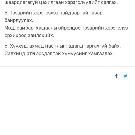
шаардлагагүй цахилгаан хэрэгслүүдийг салгах.
5. Тээврийн хэрэгсэлээ найдвартай газар
байрлуулах.
Мод, самбар, хашааны ойролцоо тээврийн хэрэгслээ
орхихоос зайлсхийх.
6. Хүүхэд, ахмад настныг гадагш гаргахгүй байх.
Салхинд өртөх эрсдэлтэй хүмүүсийг хамгаалах.