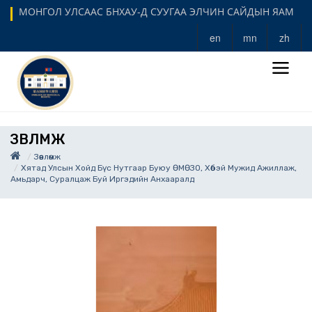
МОНГОЛ УЛСААС БНХАУ-Д СУУГАА ЭЛЧИН САЙДЫН ЯАМ
en
mn
zh
ЗӨВЛӨМЖ
Зөвлөмж
Хятад Улсын Хойд Бүс Нутгаар Буюу ӨМӨЗО, Хөбэй Мужид Ажиллаж,
Амьдарч, Суралцаж Буй Иргэдийн Анхааралд