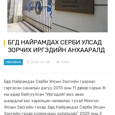
БҮГД НАЙРАМДАХ СЕРБИ УЛСАД
ЗОРЧИХ ИРГЭДИЙН АНХААРАЛД
2025-03-28
1088
ЗӨВЛӨМЖ
Бүгд Найрамдах Серби Улсын Засгийн газраас
гаргасан саналын дагуу 2013 оны 11 дүгээр сарын 8-
ны өдөр байгуулсан "Иргэдийг виз авах
шаардлагаас харилцан чөлөөлөх тухай Монгол
Улсын Засгийн газар, Бүгд Найрамдах Серби Улсын
Засгийн газар хоорондын хэлэлцээр” 2025 оны 3