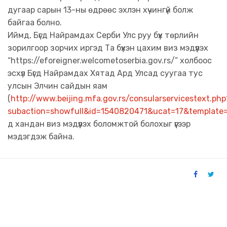
дугаар сарын 13-ны өдрөөс эхлэн хүчингүй болж
байгаа болно.
Иймд, Бүгд Найрамдах Серби Улс руу бүх төрлийн
зорилгоор зорчих иргэд Та бүхэн цахим виз мэдүүлэх
“https://eforeigner.welcometoserbia.gov.rs/” холбоос
эсхүл Бүгд Найрамдах Хятад Ард Улсад суугаа тус
улсын Элчин сайдын яам
(
http://www.beijing.mfa.gov.rs/consularservicestext.php
subaction=showfull&id=1540820471&ucat=17&template
д хандан виз мэдүүлэх боломжтой болохыг үүгээр
мэдэгдэж байна.