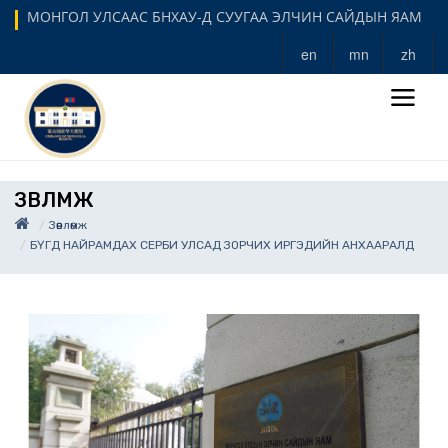
МОНГОЛ УЛСААС БНХАУ-Д СУУГАА ЭЛЧИН САЙДЫН ЯАМ
en
mn
zh
ЗӨВЛӨМЖ
Зөвлөмж
БҮГД НАЙРАМДАХ СЕРБИ УЛСАД ЗОРЧИХ ИРГЭДИЙН АНХААРАЛД