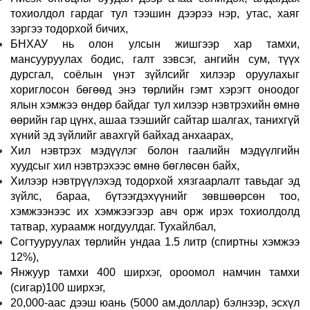
тохиолдол гардаг тул тээшин дээрээ нэр, утас, хаяг
зэргээ тодорхой бичих,
БНХАУ нь олон улсын жишгээр хар тамхи,
мансууруулах бодис, галт зэвсэг, ангийн сум, түүх
дурсгал, соёлын үнэт зүйлсийг хилээр оруулахыг
хориглосон бөгөөд энэ төрлийн гэмт хэрэгт оноодог
ялын хэмжээ өндөр байдаг тул хилээр нэвтрэхийн өмнө
өөрийн гар цүнх, ашаа тээшийг сайтар шалгах, танихгүй
хүний эд зүйлийг авахгүй байхад анхаарах,
Хил нэвтрэх мэдүүлэг болон гаалийн мэдүүлгийн
хуудсыг хил нэвтрэхээс өмнө бөглөсөн байх,
Хилээр нэвтрүүлэхэд тодорхой хязгаарлалт тавьдаг эд
зүйлс, бараа, бүтээгдэхүүнийг зөвшөөрсөн тоо,
хэмжээнээс их хэмжээгээр авч орж ирэх тохиолдолд
татвар, хураамж ногдуулдаг. Тухайлбал,
Согтууруулах төрлийн ундаа 1.5 литр (спиртны хэмжээ
12%),
Янжуур тамхи 400 ширхэг, ороомол намчин тамхи
(сигар)100 ширхэг,
20,000-аас дээш юань (5000 ам.доллар) бэлнээр, эсхүл