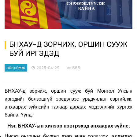
БНХАУ-Д ЗОРЧИЖ, ОРШИН СУУЖ
БУЙ ИРГЭДЭД
2025-04-29
885
ЗӨВЛӨМЖ
БНХАУ-д зорчиж, оршин сууж буй Монгол Улсын
иргэдийг болзошгүй эрсдэлээс урьдчилан сэргийлж,
анхаарах зүйлсийн талаар дараах мэдээллийг хүргэж
байна. Үүнд:
Нэг. БНХАУ-ын хилээр нэвтрэхэд анхаарах зүйлс:
Нисэх онгоцны буудал дээр ачаа солигдох, алдагдах