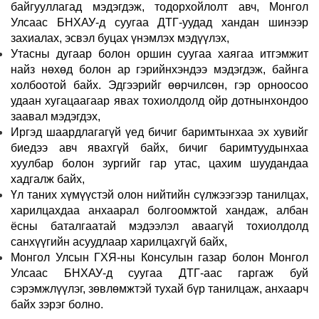
байгууллагад мэдэгдэж, тодорхойлолт авч, Монгол
Улсаас БНХАУ-д суугаа ДТГ-уудад хандан шинээр
захиалах, эсвэл буцах үнэмлэх мэдүүлэх,
Утасны дугаар болон оршин суугаа хаягаа итгэмжит
найз нөхөд болон ар гэрийнхэндээ мэдэгдэж, байнга
холбоотой байх. Эдгээрийг өөрчилсөн, гэр орноосоо
удаан хугацаагаар явах тохиолдолд ойр дотнынхондоо
заавал мэдэгдэх,
Иргэд шаардлагагүй үед бичиг баримтынхаа эх хувийг
биедээ авч явахгүй байх, бичиг баримтуудынхаа
хуулбар болон зургийг гар утас, цахим шуудандаа
хадгалж байх,
Үл таних хүмүүстэй олон нийтийн сүлжээгээр танилцах,
харилцахдаа анхаарал болгоомжтой хандаж, албан
ёсны баталгаатай мэдээлэл аваагүй тохиолдолд
санхүүгийн асуудлаар харилцахгүй байх,
Монгол Улсын ГХЯ-ны Консулын газар болон Монгол
Улсаас БНХАУ-д суугаа ДТГ-аас гаргаж буй
сэрэмжлүүлэг, зөвлөмжтэй тухай бүр танилцаж, анхаарч
байх зэрэг болно.