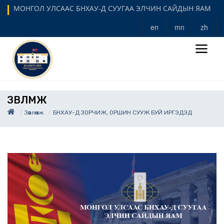
МОНГОЛ УЛСААС БНХАУ-Д СУУГАА ЭЛЧИН САЙДЫН ЯАМ
en
mn
zh
ЗӨВЛӨМЖ
Зөвлөмж
БНХАУ-Д ЗОРЧИЖ, ОРШИН СУУЖ БУЙ ИРГЭДЭД