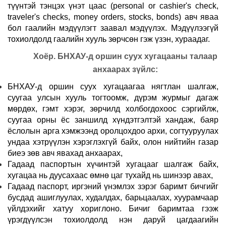
түүнтэй тэнцэх үнэт цаас (personal or cashier's check,
traveler's checks, money orders, stocks, bonds) авч яваа
бол гаалийн мэдүүлэгт заавал мэдүүлэх. Мэдүүлээгүй
тохиолдолд гаалийн хууль зөрчсөн гэж үзэн, хураадаг.
Хоёр. БНХАУ-д оршин суух хугацааны талаар
анхаарах зүйлс:
БНХАУ-д оршин суух хугацаагаа нягтлан шалгаж,
суугаа улсын хууль тогтоомж, дүрэм журмыг дагаж
мөрдөх, гэмт хэрэг, зөрчилд холбогдохооc сэргийлж,
суугаа орны ёс заншилд хүндэтгэлтэй хандаж, баяр
ёслолын арга хэмжээнд оролцохдоо архи, согтууруулах
ундаа хэтрүүлэн хэрэглэхгүй байх, олон нийтийн газар
биеэ зөв авч явахад анхаарах,
Гадаад паспортын хүчинтэй хугацааг шалгаж байх,
хугацаа нь дуусахаас өмнө цаг тухайд нь шинээр авах,
Гадаад паспорт, иргэний үнэмлэх зэрэг баримт бичгийг
бусдад ашиглуулах, худалдах, барьцаалах, хуурамчаар
үйлдэхийг хатуу хориглоно. Бичиг баримтаа гээж
үрэгдүүлсэн тохиолдолд нэн даруй цагдаагийн