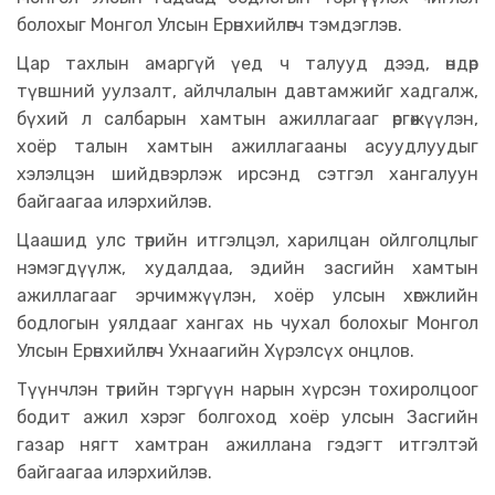
болохыг Монгол Улсын Ерөнхийлөгч тэмдэглэв.
Цар тахлын амаргүй үед ч талууд дээд, өндөр
түвшний уулзалт, айлчлалын давтамжийг хадгалж,
бүхий л салбарын хамтын ажиллагааг өргөжүүлэн,
хоёр талын хамтын ажиллагааны асуудлуудыг
хэлэлцэн шийдвэрлэж ирсэнд сэтгэл хангалуун
байгаагаа илэрхийлэв.
Цаашид улс төрийн итгэлцэл, харилцан ойлголцлыг
нэмэгдүүлж, худалдаа, эдийн засгийн хамтын
ажиллагааг эрчимжүүлэн, хоёр улсын хөгжлийн
бодлогын уялдааг хангах нь чухал болохыг Монгол
Улсын Ерөнхийлөгч Ухнаагийн Хүрэлсүх онцлов.
Түүнчлэн төрийн тэргүүн нарын хүрсэн тохиролцоог
бодит ажил хэрэг болгоход хоёр улсын Засгийн
газар нягт хамтран ажиллана гэдэгт итгэлтэй
байгаагаа илэрхийлэв.