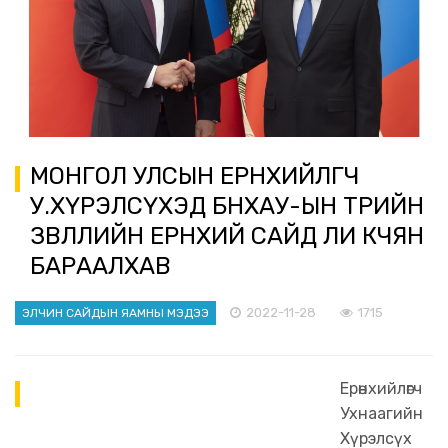
МОНГОЛ УЛСЫН ЕРӨНХИЙЛӨГЧ
У.ХҮРЭЛСҮХЭД БНХАУ-ЫН ТӨРИЙН
ЗӨВЛӨЛИЙН ЕРӨНХИЙ САЙД ЛИ КӨЧЯН
БАРААЛХАВ
2022-11-28
1715
ЭЛЧИН САЙДЫН ЯАМНЫ МЭДЭЭ
Ерөнхийлөгч
Ухнаагийн
Хүрэлсүх