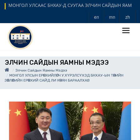
МОНГОЛ УЛСААС БНХАУ-Д СУУГАА ЭЛЧИН САЙДЫН ЯАМ
en
mn
zh
ЭЛЧИН САЙДЫН ЯАМНЫ МЭДЭЭ
Элчин Сайдын Яамны Мэдээ
МОНГОЛ УЛСЫН ЕРӨНХИЙЛӨГЧ У.ХҮРЭЛСҮХЭД БНХАУ-ЫН ТӨРИЙН
ЗӨВЛӨЛИЙН ЕРӨНХИЙ САЙД ЛИ КӨЧЯН БАРААЛХАВ