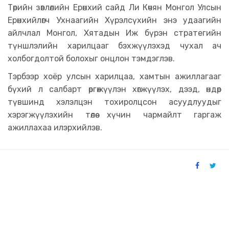
Төрийн зөвлөлийн Ерөнхий сайд Ли Көчян Монгол Улсын
Ерөнхийлөгч Ухнаагийн Хүрэлсүхийн энэ удаагийн
айлчлал Монгол, Хятадын Иж бүрэн стратегийн
түншлэлийн харилцааг бэхжүүлэхэд чухал ач
холбогдолтой болохыг онцлон тэмдэглэв.
Тэрбээр хоёр улсын харилцаа, хамтын ажиллагааг
бүхий л салбарт өргөжүүлэн хөгжүүлэх, дээд, өндөр
түвшинд хэлэлцэн тохиролцсон асуудлуудыг
хэрэгжүүлэхийн төлөө хүчин чармайлт гаргаж
ажиллахаа илэрхийлэв.