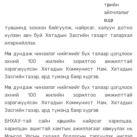
төрийн
айлчлалыг
өндөр
түвшинд зохион байгуулж, найрсаг, халуун дотно
хүлээн авч буй Хятадын Засгийн газарт талархал
илэрхийллээ.
Мөн дундаж чинээлэг нийгмийг бүх талаар цогцлоох
эхний 100 жилийн зорилтоо амжилттай
хэрэгжүүлсэн Хятадын Коммунист Нам, Хятадын
Засгийн газар, ард түмэнд баяр хүргэв.
Мөн дундаж чинээлэг нийгмийг бүх талаар цогцлоох
эхний 100 жилийн зорилтоо амжилттай
хэрэгжүүлсэн Хятадын Коммунист Нам, Хятадын
Засгийн газар, ард түмэнд баяр хүргэв
БНХАУ-тай сайн хөршийн найрсаг харилцаа,
харилцан ашигтай хамтын ажиллагааг хөгжүүлэх нь
Монгол Улсын гадаад бодлогын тэргүүлэх чиглэл