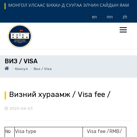
МОНГОЛ УЛСААС БНХАУ-Д СУУГАА ЭЛЧИН САЙДЫН ЯАМ
en
mn
zh
ВИЗ / VISA
Консул
Виз / Visa
Визний хураамж / Visa fee /
2023-04-03
№
Visa type
Visa fee /RMB/