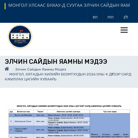
МОНГОЛ УЛСААС БНХАУ-Д СУУГАА ЭЛЧИН САЙДЫН ЯАМ
en
mn
zh
ЭЛЧИН САЙДЫН ЯАМНЫ МЭДЭЭ
Элчин Сайдын Яамны Мэдээ
МОНГОЛ, ХЯТАДЫН ХИЛИЙН БООМТУУДЫН 2026 ОНЫ 4 ДҮГЭЭР САРД
АЖИЛЛАХ ЦАГИЙН ХУВААРЬ