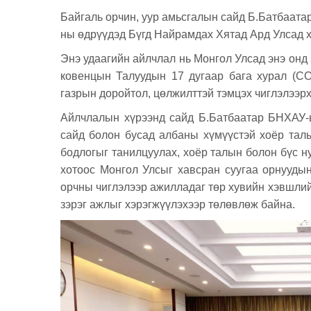
Байгаль орчин, уур амьсгалын сайд Б.Батбаатар
ны өдрүүдэд Бүгд Найрамдах Хятад Ард Улсад х
Энэ удаагийн айлчлал нь Монгол Улсад энэ онд
ковенцын Талуудын 17 дугаар бага хурал (COP
газрын доройтол, цөлжилттэй тэмцэх чиглэлээр
Айлчлалын хүрээнд сайд Б.Батбаатар БНХАУ-ы
сайд болон бусад албаны хүмүүстэй хоёр тал
бодлогыг танилцуулах, хоёр талын болон бүс н
хотоос Монгол Улсыг хавсран суугаа орнууды
орчны чиглэлээр ажилладаг төр хувийн хэвшлий
зэрэг ажлыг хэрэгжүүлэхээр төлөвлөж байна.