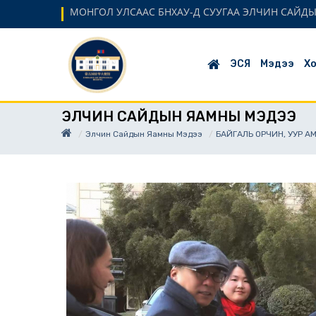
МОНГОЛ УЛСААС БНХАУ-Д СУУГАА ЭЛЧИН САЙД
ЭСЯ
Мэдээ
Хо
ЭЛЧИН САЙДЫН ЯАМНЫ МЭДЭЭ
Элчин Сайдын Яамны Мэдээ
БАЙГАЛЬ ОРЧИН, УУР 