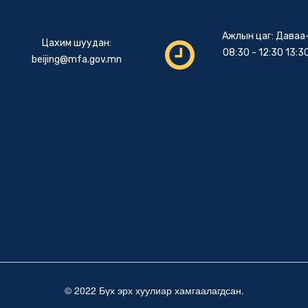
Ажлын цаг: Даваа
Цахим шуудан:
08:30 - 12:30 13:30
beijing@mfa.gov.mn
© 2022 Бүх эрх хуулиар хамгаалагдсан.