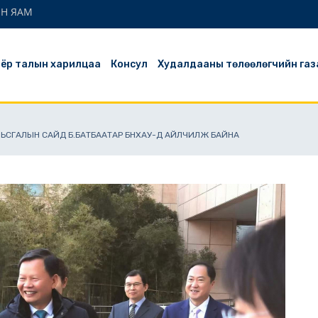
ЫН ЯАМ
ёр талын харилцаа
Консул
Худалдааны төлөөлөгчийн газ
АМЬСГАЛЫН САЙД Б.БАТБААТАР БНХАУ-Д АЙЛЧИЛЖ БАЙНА