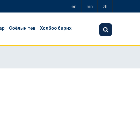
en
mn
zh
ар
Соёлын төв
Холбоо барих