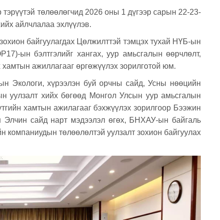
 тэрүүтэй төлөөлөгчид 2026 оны 1 дүгээр сарын 22-23-
ийх айлчлалаа эхлүүлэв.
 зохион байгуулагдах Цөлжилттэй тэмцэх тухай НҮБ-ын
17)-ын бэлтгэлийг хангах, уур амьсгалын өөрчлөлт,
х хамтын ажиллагааг өргөжүүлэх зорилготой юм.
н Экологи, хүрээлэн буй орчны сайд, Усны нөөцийн
ын уулзалт хийх бөгөөд Монгол Улсын уур амьсгалын
утгийн хамтын ажилагааг бэхжүүлэх зорилгоор Бээжин
н Элчин сайд нарт мэдээлэл өгөх, БНХАУ-ын байгаль
н компаниудын төлөөлөлтэй уулзалт зохион байгуулах