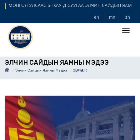
МОНГОЛ УЛСААС БНХАУ-Д СУУГАА ЭЛЧИН САЙДЫН ЯАМ
en
mn
zh
ЭЛЧИН САЙДЫН ЯАМНЫ МЭДЭЭ
Элчин Сайдын Яамны Мэдээ
ЗӨВЛӨМЖ