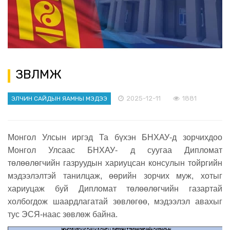
ЗӨВЛӨМЖ
2025-12-11
1881
ЭЛЧИН САЙДЫН ЯАМНЫ МЭДЭЭ
Монгол Улсын иргэд Та бүхэн БНХАУ-д зорчихдоо
Монгол Улсаас БНХАУ- д суугаа Дипломат
төлөөлөгчийн газруудын хариуцсан консулын тойргийн
мэдээлэлтэй танилцаж, өөрийн зорчих муж, хотыг
хариуцаж буй Дипломат төлөөлөгчийн газартай
холбогдож шаардлагатай зөвлөгөө, мэдээлэл авахыг
тус ЭСЯ-наас зөвлөж байна.