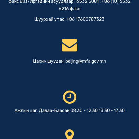
факс Виз/Иргэдийн асуудлаар : 6532 5081 , +86 (10) 6532
6216 факс
Шуурхай утас: +86 17600787323
Цахим шуудан:
beijing@mfa.gov.mn
Ажлын цаг: Даваа-Баасан 08:30 - 12:30 13:30 - 17:30