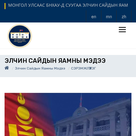
МОНГОЛ УЛСААС БНХАУ-Д СУУГАА ЭЛЧИН САЙДЫН ЯАМ
en
mn
zh
ЭЛЧИН САЙДЫН ЯАМНЫ МЭДЭЭ
Элчин Сайдын Яамны Мэдээ
СЭРЭМЖЛҮҮЛЭГ