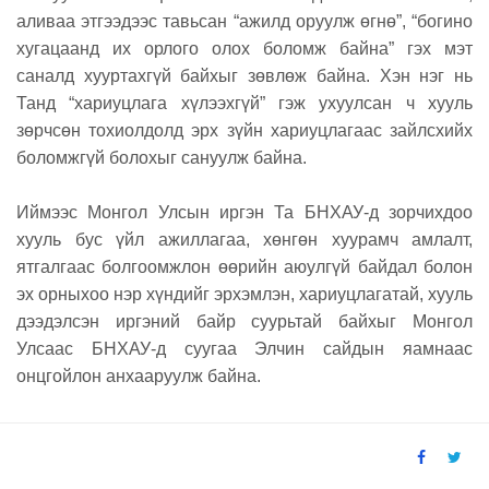
аливаа этгээдээс тавьсан “ажилд оруулж өгнө”, “богино
хугацаанд их орлого олох боломж байна” гэх мэт
саналд хууртахгүй байхыг зөвлөж байна. Хэн нэг нь
Танд “хариуцлага хүлээхгүй” гэж ухуулсан ч хууль
зөрчсөн тохиолдолд эрх зүйн хариуцлагаас зайлсхийх
боломжгүй болохыг сануулж байна.
Иймээс Монгол Улсын иргэн Та БНХАУ-д зорчихдоо
хууль бус үйл ажиллагаа, хөнгөн хуурамч амлалт,
ятгалгаас болгоомжлон өөрийн аюулгүй байдал болон
эх орныхоо нэр хүндийг эрхэмлэн, хариуцлагатай, хууль
дээдэлсэн иргэний байр суурьтай байхыг Монгол
Улсаас БНХАУ-д суугаа Элчин сайдын яамнаас
онцгойлон анхааруулж байна.