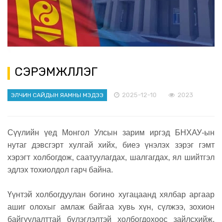
СЭРЭМЖЛҮҮЛЭГ
2025-12-10
2023
ЭЛЧИН САЙДЫН ЯАМНЫ МЭДЭЭ
Сүүлийн үед Монгол Улсын зарим иргэд БНХАУ-ын
нутаг дэвсгэрт хулгай хийх, биеэ үнэлэх зэрэг гэмт
хэрэгт холбогдож, саатуулагдах, шалгагдах, ял шийтгэл
эдлэх тохиолдол гарч байна.
Үүнтэй холбогдуулан богино хугацаанд хялбар аргаар
ашиг олохыг амлаж байгаа хувь хүн, сүлжээ, зохион
байгуулалттай бүлэглэлтэй холбогдохоос зайлсхийж,