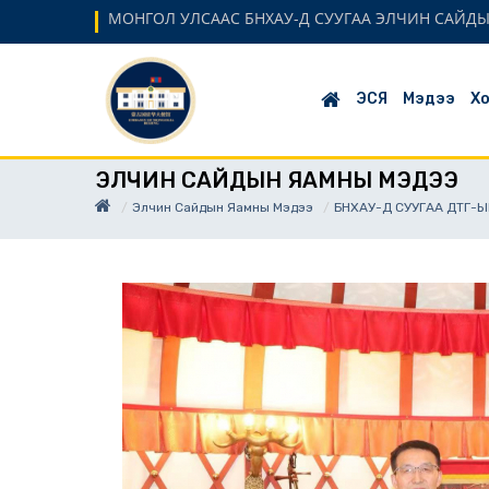
МОНГОЛ УЛСААС БНХАУ-Д СУУГАА ЭЛЧИН САЙД
ЭСЯ
Мэдээ
Хо
ЭЛЧИН САЙДЫН ЯАМНЫ МЭДЭЭ
Элчин Сайдын Яамны Мэдээ
БНХАУ-Д СУУГАА ДТГ-ЫН