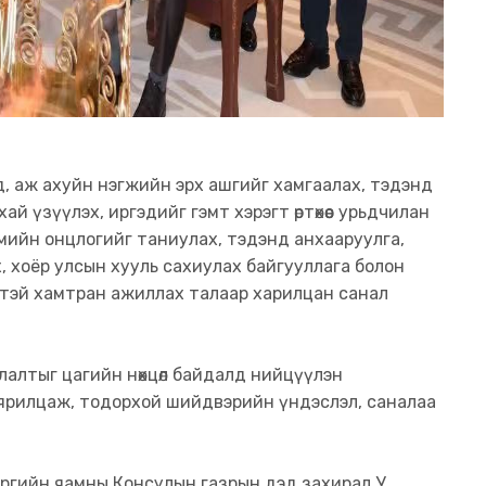
, аж ахуйн нэгжийн эрх ашгийг хамгаалах, тэдэнд
й үзүүлэх, иргэдийг гэмт хэрэгт өртөхөөс урьдчилан
гмийн онцлогийг таниулах, тэдэнд анхааруулга,
, хоёр улсын хууль сахиулах байгууллага болон
тэй хамтран ажиллах талаар харилцан санал
алтыг цагийн нөхцөл байдалд нийцүүлэн
ярилцаж, тодорхой шийдвэрийн үндэслэл, саналаа
ргийн яамны Консулын газрын дэд захирал У