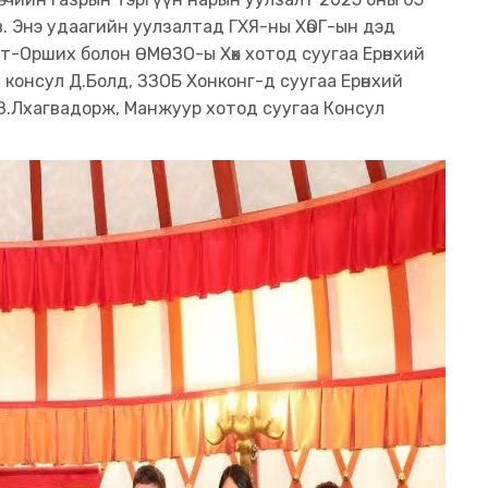
в. Энэ удаагийн уулзалтад ГХЯ-ны ХөОГ-ын дэд
ат-Орших болон ӨМӨЗО-ы Хөх хотод суугаа Ерөнхий
 консул Д.Болд, ЗЗОБ Хонконг-д суугаа Ерөнхий
 З.Лхагвадорж, Манжуур хотод суугаа Консул