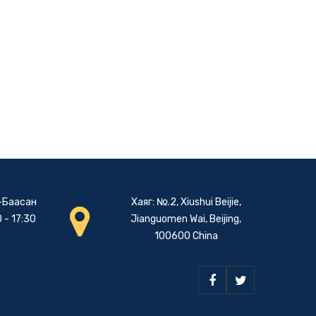
-Баасан
Хаяг: №.2, Xiushui Beijie,
 - 17:30
Jianguomen Wai, Beijing,
100600 China