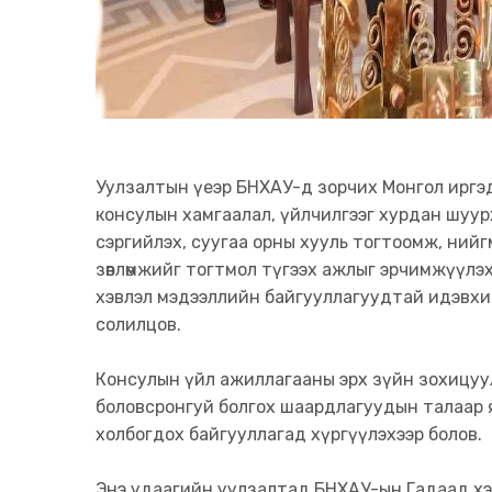
Уулзалтын үеэр БНХАУ-д зорчих Монгол иргэд
консулын хамгаалал, үйлчилгээг хурдан шуурха
сэргийлэх, суугаа орны хууль тогтоомж, ний
зөвлөмжийг тогтмол түгээх ажлыг эрчимжүүлэх
хэвлэл мэдээллийн байгууллагуудтай идэвхи
солилцов.
Консулын үйл ажиллагааны эрх зүйн зохицуул
боловсронгуй болгох шаардлагуудын талаар 
холбогдох байгууллагад хүргүүлэхээр болов.
Энэ удаагийн уулзалтад БНХАУ-ын Гадаад хэ