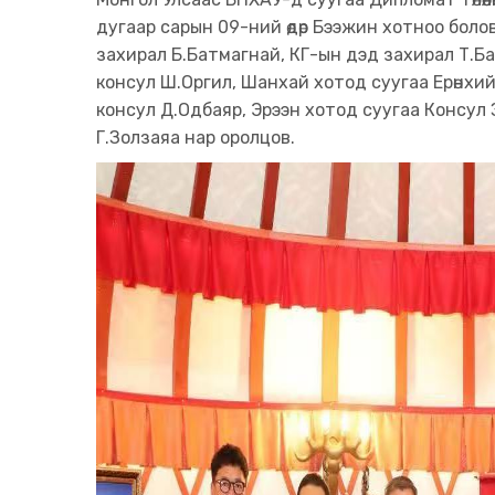
дугаар сарын 09-ний өдөр Бээжин хотноо боло
захирал Б.Батмагнай, КГ-ын дэд захирал Т.Б
консул Ш.Оргил, Шанхай хотод суугаа Ерөнхий
консул Д.Одбаяр, Эрээн хотод суугаа Консул
Г.Золзаяа нар оролцов.