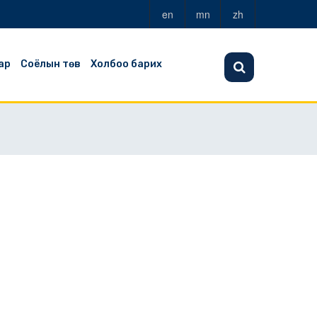
en
mn
zh
ар
Соёлын төв
Холбоо барих