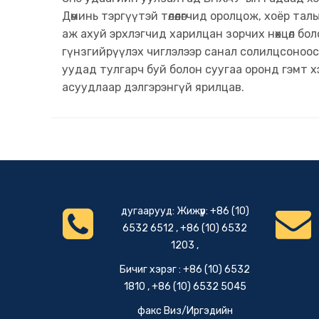
Дөминь тэргүүтэй төлөөлөгчид оролцож, хоёр т
аж ахуй эрхлэгчид харилцан зорчих нөхцөл б
гүнзгийрүүлэх чиглэлээр санал солилцсоноо
уудад тулгарч буй болон суугаа оронд гэмт х
асуудлаар дэлгэрэнгүй ярилцав.
дугаарууд: Жижүүр: +86 (10)
6532 6512 , +86 (10) 6532
1203 ,
Бичиг хэрэг : +86 (10) 6532
1810 , +86 (10) 6532 5045
факс Виз/Иргэдийн