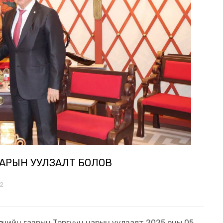
 НАРЫН УУЛЗАЛТ БОЛОВ
72
лөгчийн газрын Тэргүүн нарын уулзалт 2025 оны 05