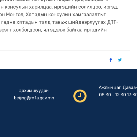
алын консулын харилцаа, иргэдийн солилцоо, иргэд,
олон Монгол, Хятадын консулын хамгаалалтыг
с гадна хятадын талд тавьж шийдвэрлүүлэх ДТГ-
эрэгт холбогдсон, ял эдэлж байгаа иргэдийн
Ажлын цаг: Даваа
Цахим шуудан:
08:30 - 12:30 13:30
beijing@mfa.gov.mn