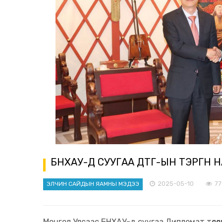
БНХАУ-Д СУУГАА ДТГ-ЫН ТЭРГҮҮН
2025-05-10
7
ЭЛЧИН САЙДЫН ЯАМНЫ МЭДЭЭ
Монгол Улсаас БНХАУ-д суугаа Дипломат төлөө