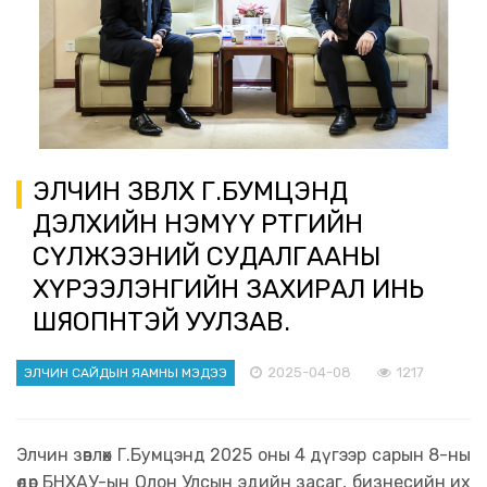
ЭЛЧИН ЗӨВЛӨХ Г.БУМЦЭНД
ДЭЛХИЙН НЭМYY ӨРТГИЙН
СҮЛЖЭЭНИЙ СУДАЛГААНЫ
ХҮРЭЭЛЭНГИЙН ЗАХИРАЛ ИНЬ
ШЯОПӨНТЭЙ УУЛЗАВ.
2025-04-08
1217
ЭЛЧИН САЙДЫН ЯАМНЫ МЭДЭЭ
Элчин зөвлөх Г.Бумцэнд 2025 оны 4 дүгээр сарын 8-ны
өдөр БНХАУ-ын Олон Улсын эдийн засаг, бизнесийн их