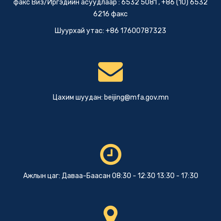
факс Виз/Иргэдийн асуудлаар : 6532 5081 , +86 (10) 6532
6216 факс
Шуурхай утас: +86 17600787323
Цахим шуудан:
beijing@mfa.gov.mn
Ажлын цаг: Даваа-Баасан 08:30 - 12:30 13:30 - 17:30