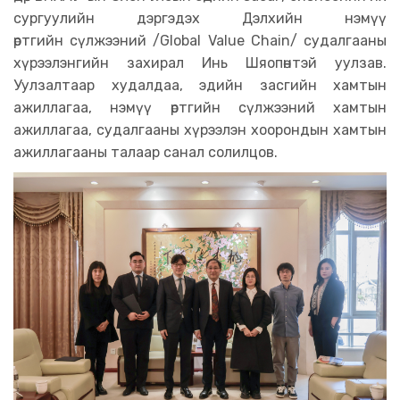
сургуулийн дэргэдэх Дэлхийн нэмүү
өртгийн сүлжээний /Global Value Chain/ судалгааны
хүрээлэнгийн захирал Инь Шяопөнтэй уулзав.
Уулзалтаар худалдаа, эдийн засгийн хамтын
ажиллагаа, нэмүү өртгийн сүлжээний хамтын
ажиллагаа, судалгааны хүрээлэн хоорондын хамтын
ажиллагааны талаар санал солилцов.