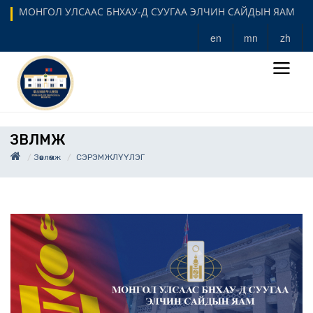
МОНГОЛ УЛСААС БНХАУ-Д СУУГАА ЭЛЧИН САЙДЫН ЯАМ
en
mn
zh
ЗӨВЛӨМЖ
Зөвлөмж
СЭРЭМЖЛҮҮЛЭГ