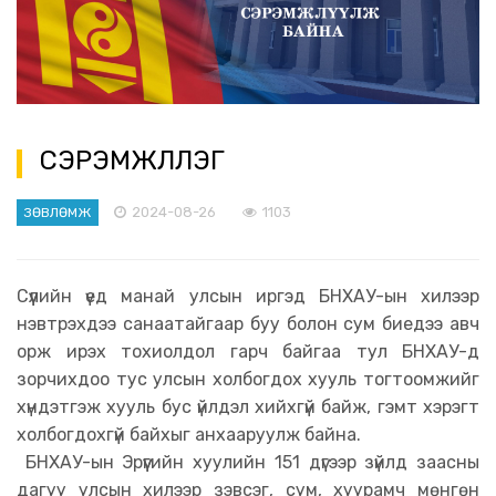
СЭРЭМЖЛҮҮЛЭГ
2024-08-26
1103
ЗӨВЛӨМЖ
Сүүлийн үед манай улсын иргэд БНХАУ-ын хилээр
нэвтрэхдээ санаатайгаар буу болон сум биедээ авч
орж ирэх тохиолдол гарч байгаа тул БНХАУ-д
зорчихдоо тус улсын холбогдох хууль тогтоомжийг
хүндэтгэж хууль бус үйлдэл хийхгүй байж, гэмт хэрэгт
холбогдохгүй байхыг анхааруулж байна.
БНХАУ-ын Эрүүгийн хуулийн 151 дүгээр зүйлд заасны
дагуу улсын хилээр зэвсэг, сум, хуурамч мөнгөн