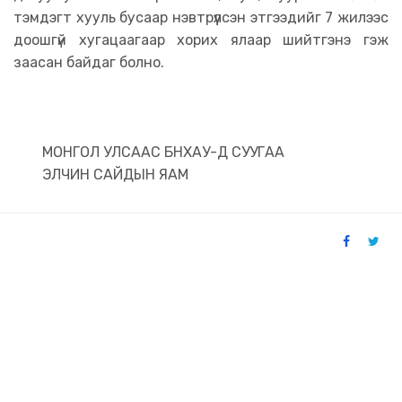
тэмдэгт хууль бусаар нэвтрүүлсэн этгээдийг 7 жилээс
доошгүй хугацаагаар хорих ялаар шийтгэнэ гэж
заасан байдаг болно.
МОНГОЛ УЛСААС БНХАУ-Д СУУГАА
ЭЛЧИН САЙДЫН ЯАМ