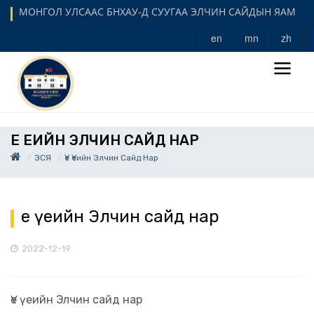
МОНГОЛ УЛСААС БНХАУ-Д СУУГАА ЭЛЧИН САЙДЫН ЯАМ
en
mn
zh
ҮЕ ҮЕИЙН ЭЛЧИН САЙД НАР
ЭСЯ
Үе Үеийн Элчин Сайд Нар
Үе үеийн Элчин сайд нар
2022-12-19
Үе үеийн Элчин сайд нар