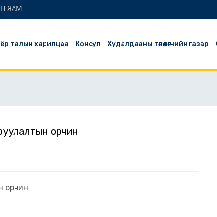
ЫН ЯАМ
ёр талын харилцаа
Консул
Худалдааны төлөөлөгчийн газар
 оруулалтын орчин
ын орчин