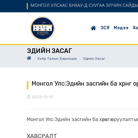
МОНГОЛ УЛСААС БНХАУ-Д СУУГАА ЭЛЧИН САЙД
ЭСЯ
Мэдээ
Хо
ЭДИЙН ЗАСАГ
Хоёр Талын Харилцаа
Эдийн Засаг
Монгол Улс:Эдийн засгийн ба хөрөнгө
2022-12-19
Монгол Улс:Эдийн засгийн ба хөрөнгө оруулалт
ХАВСРАЛТ