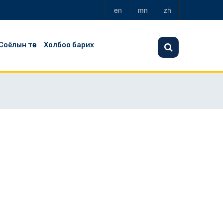
en
mn
zh
Соёлын төв
Холбоо барих