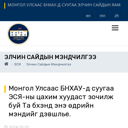
МОНГОЛ УЛСААС БНХАУ-Д СУУГАА ЭЛЧИН САЙДЫН ЯАМ
en
mn
zh
ЭЛЧИН САЙДЫН МЭНДЧИЛГЭЭ
ЭСЯ
Элчин Сайдын Мэндчилгээ
Монгол Улсаас БНХАУ-д суугаа
ЭСЯ-ны цахим хуудаст зочилж
буй Та бүхэнд энэ өдрийн
мэндийг дэвшүүлье.
2024-10-01