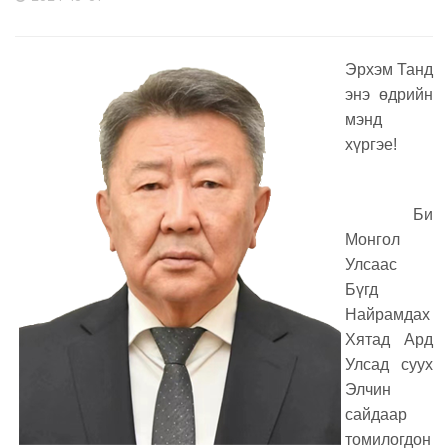
Эрхэм Танд
энэ өдрийн
мэнд
хүргэе!
Би
Монгол
Улсаас
Бүгд
Найрамдах
Хятад Ард
Улсад суух
Элчин
сайдаар
томилогдон