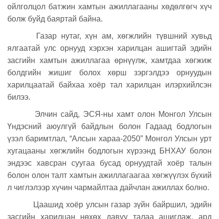
ойлголцол батжин хамтын ажиллагааны хөдөлгөгч хүч
болж буйд баяртай байна.
Газар нутаг, хүн ам, хөгжлийн түвшний хувьд
ялгаатай улс орнууд хэрхэн харилцан ашигтай эдийн
засгийн хамтын ажиллагаа өрнүүлж, хамтдаа хөгжиж
болдгийн жишиг болох хөрш зэргэлдээ орнуудын
харилцаатай байхаа хоёр тал харилцан илэрхийлсэн
билээ.
Элчин сайд, ЭСЯ-ны хамт олон Монгол Улсын
Үндэсний аюулгүй байдлын болон Гадаад бодлогын
үзэл баримтлал, “Алсын хараа-2050” Монгол Улсын урт
хугацааны хөгжлийн бодлогын хүрээнд БНХАУ болон
эндээс хавсран суугаа бусад орнуудтай хоёр талын
болон олон талт хамтын ажиллагаагаа хөгжүүлэх бүхий
л чиглэлээр хүчин чармайлтаа дайчлан ажиллах болно.
Цаашид хоёр улсын газар зүйн байршил, эдийн
засгийн харилцан нөхөх давуу талаа ашиглаж, ард