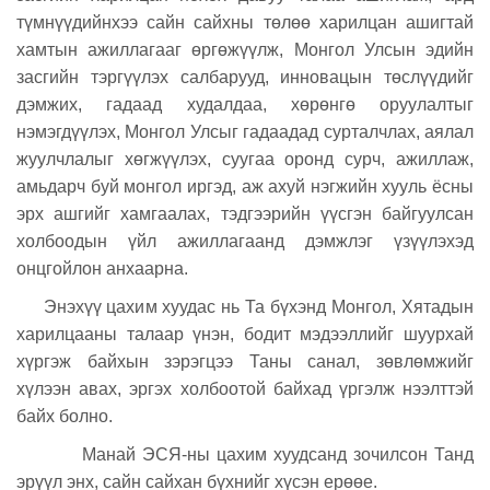
түмнүүдийнхээ сайн сайхны төлөө харилцан ашигтай
хамтын ажиллагааг өргөжүүлж, Монгол Улсын эдийн
засгийн тэргүүлэх салбарууд, инновацын төслүүдийг
дэмжих, гадаад худалдаа, хөрөнгө оруулалтыг
нэмэгдүүлэх, Монгол Улсыг гадаадад сурталчлах, аялал
жуулчлалыг хөгжүүлэх, суугаа оронд сурч, ажиллаж,
амьдарч буй монгол иргэд, аж ахуй нэгжийн хууль ёсны
эрх ашгийг хамгаалах, тэдгээрийн үүсгэн байгуулсан
холбоодын үйл ажиллагаанд дэмжлэг үзүүлэхэд
онцгойлон анхаарна.
Энэхүү цахим хуудас нь Та бүхэнд Монгол, Хятадын
харилцааны талаар үнэн, бодит мэдээллийг шуурхай
хүргэж байхын зэрэгцээ Таны санал, зөвлөмжийг
хүлээн авах, эргэх холбоотой байхад үргэлж нээлттэй
байх болно.
Манай ЭСЯ-ны цахим хуудсанд зочилсон Танд
эрүүл энх, сайн сайхан бүхнийг хүсэн ерөөе.