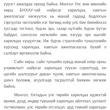
үүрэгт ажилдаа ороод байна.
Монгол Улс өнө мөнхийн
хөрш БНХАУ-тай найрсаг харилцаа, хамтын
ажиллагааг хөгжүүлэх нь манай гадаад бодлогын
тэргүүлэх чиглэлийн нэг бөгөөд хоёр улс бие биеийнхээ
тусгаар тогтнол, бүрэн эрх, газар нутгийн бүрэн бүтэн
байдал, сонгосон хөгжлийн зам, язгуур эрх ашгийг
харилцан хүндэтгэж, Иж бүрэн стратегийн түншлэлийн
хүрээнд харилцаа, хамтын ажиллагаагаа бүхий л
салбарт өргөжүүлж байна.
Сайн хөрш, сайн түншийн хувьд манай хоёр орны
уламжлалт найрсаг харилцаа түүхэн сорилтууд, он
цагийн шалгуурыг даван туулж, хамтын ажиллагааны
шинэ боломж, агуулгаар тасралтгүй баяжин хөгжиж
байна.
Монгол, Хятадын улс төрийн харилцаа идэвхтэй
өрнөж, дээд, өндөр түвшний харилцан айлчлал, уулзалт
тогтмолжин, улс төрийн итгэлцэл, ард түмний харилцан